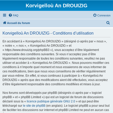
Korvigelloù An DROUIZIG
FAQ
Connexion
R
Accueil du forum
e
Korvigelloù An DROUIZIG - Conditions d’utilisation
c
h
En accédant à « Korvigelloù An DROUIZIG » (désigné ci-après par « nous »,
« notre », « nos », « Korvigelloù An DROUIZIG » et
e
« https://www.drouizig.org/phpBB3 »), vous acceptez d’être légalement
r
responsable des conditions suivantes. Si vous n’acceptez pas d’être
légalement responsable de toutes les conditions suivantes, veuillez ne pas
c
utiliser et accéder à « Korvigelloù An DROUIZIG ». Nous pouvons modifier ces
h
conditions à n’importe quel moment et nous essaierons de vous informer de
ces modifications, bien que nous vous conseillons de vérifier régulièrement
e
par vous-même. En effet, si vous continuez à participer à « Korvigelloù An
r
DROUIZIG » après que des modifications aient été effectuées, vous acceptez
d’être légalement responsable des conditions modifiées et mises à jour.
Nos forums sont développés par phpBB (désignés ci-après par « logiciel
phpBB » et « phpBB Limited ») qui est un logiciel de forum de discussions
déclaré sous la «
licence publique générale GNU 2.0
» et qui peut être
téléchargé sur
le site de phpBB
(en anglais). Le logiciel phpBB a pour seul but
de faciliter les discussions sur internet et phpBB Limited ne peut en aucun cas