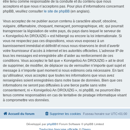
être tenu comme responsable de la conduite et du contenu que nous
acceptons et que nous n’acceptons pas. Pour plus d’informations concernant
phpBB, veuillez consulter
le site de phpBB
(en anglais).
Vous acceptez de ne publier aucun contenu à caractère abusif, obscène,
vulgaire, diffamatoire, choquant, menaçant, pornographique, etc. qui pourrait
transgresser la législation de votre pays, du pays dans lequel le serveur de
« Korvigelloù An DROUIZIG » est hébergé ou encore la loi internationale. Si
vous ne respectez pas ces dispositions, vous vous exposez à un
bannissement immédiat et définitif et nous nous réservons le droit d’avertir
votre fournisseur d’accès à internet et les autorités officielles. L’adresse IP de
tous les messages est enregistrée afin d’aider au renforcement de ces
conditions. Vous acceptez le fait que « Korvigelloù An DROUIZIG » ait le droit
de supprimer, de modifier, de déplacer ou de verrouiller n’importe quel sujet et
message à n’importe quel moment si nous estimons cela nécessaire. En tant
qu’utilisateur, vous acceptez que toutes les informations que vous avez
renseignées soient enregistrées dans notre base de données. Bien que ces
informations ne seront pas diffusées à une tierce partie sans votre
consentement, ni « Korvigelloù An DROUIZIG », ni phpBB, ne pourront être
tenus comme responsables en cas de tentative de piratage informatique visant
à compromettre vos données.
Accueil du forum
Supprimer les cookies
Fuseau horaire sur
UTC+01:00
Développé par
phpBB
® Forum Software © phpBB Limited
Traduction française officielle
©
Qiaeru