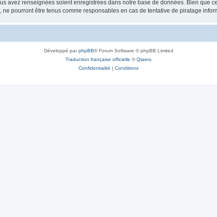
vous avez renseignées soient enregistrées dans notre base de données. Bien que ces
, ne pourront être tenus comme responsables en cas de tentative de piratage info
Développé par
phpBB
® Forum Software © phpBB Limited
Traduction française officielle
©
Qiaeru
Confidentialité
|
Conditions