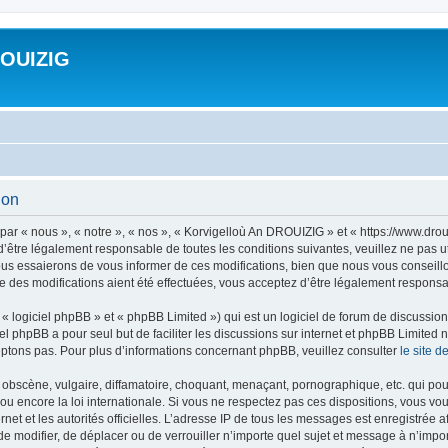
ROUIZIG
ion
ar « nous », « notre », « nos », « Korvigelloù An DROUIZIG » et « https://www.dro
’être légalement responsable de toutes les conditions suivantes, veuillez ne pas u
us essaierons de vous informer de ces modifications, bien que nous vous conseillon
 des modifications aient été effectuées, vous acceptez d’être légalement responsab
 logiciel phpBB » et « phpBB Limited ») qui est un logiciel de forum de discussio
iel phpBB a pour seul but de faciliter les discussions sur internet et phpBB Limit
ptons pas. Pour plus d’informations concernant phpBB, veuillez consulter
le site 
obscène, vulgaire, diffamatoire, choquant, menaçant, pornographique, etc. qui pourr
u encore la loi internationale. Si vous ne respectez pas ces dispositions, vous vo
ernet et les autorités officielles. L’adresse IP de tous les messages est enregistrée
 de modifier, de déplacer ou de verrouiller n’importe quel sujet et message à n’imp