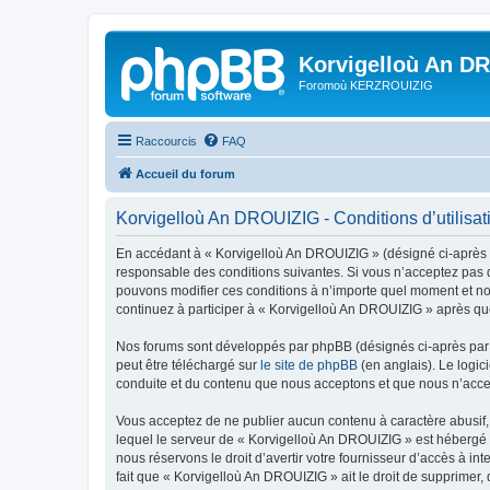
Korvigelloù An D
Foromoù KERZROUIZIG
Raccourcis
FAQ
Accueil du forum
Korvigelloù An DROUIZIG - Conditions d’utilisat
En accédant à « Korvigelloù An DROUIZIG » (désigné ci-après p
responsable des conditions suivantes. Si vous n’acceptez pas d
pouvons modifier ces conditions à n’importe quel moment et no
continuez à participer à « Korvigelloù An DROUIZIG » après que
Nos forums sont développés par phpBB (désignés ci-après par «
peut être téléchargé sur
le site de phpBB
(en anglais). Le logic
conduite et du contenu que nous acceptons et que nous n’acce
Vous acceptez de ne publier aucun contenu à caractère abusif, 
lequel le serveur de « Korvigelloù An DROUIZIG » est hébergé o
nous réservons le droit d’avertir votre fournisseur d’accès à int
fait que « Korvigelloù An DROUIZIG » ait le droit de supprimer,