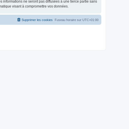
 informations ne seront pas diffusées à une tierce partie sans
rmatique visant à compromettre vos données.
Supprimer les cookies
Fuseau horaire sur
UTC+01:00