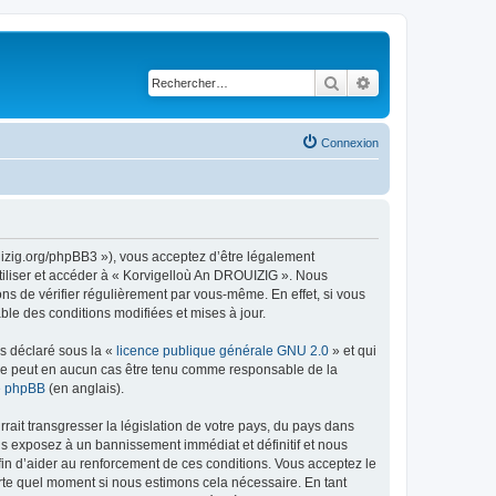
Rechercher
Recherche avancé
Connexion
uizig.org/phpBB3 »), vous acceptez d’être légalement
tiliser et accéder à « Korvigelloù An DROUIZIG ». Nous
s de vérifier régulièrement par vous-même. En effet, si vous
le des conditions modifiées et mises à jour.
ns déclaré sous la «
licence publique générale GNU 2.0
» et qui
ed ne peut en aucun cas être tenu comme responsable de la
de phpBB
(en anglais).
ait transgresser la législation de votre pays, du pays dans
us exposez à un bannissement immédiat et définitif et nous
 afin d’aider au renforcement de ces conditions. Vous acceptez le
orte quel moment si nous estimons cela nécessaire. En tant