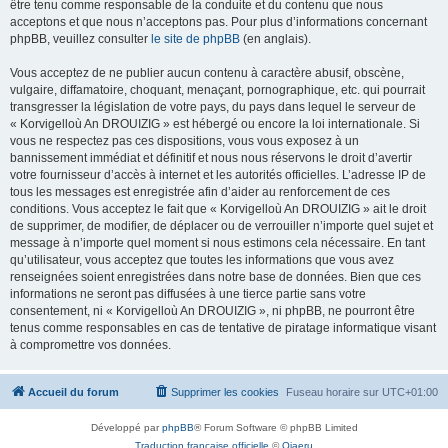
être tenu comme responsable de la conduite et du contenu que nous
acceptons et que nous n’acceptons pas. Pour plus d’informations concernant
phpBB, veuillez consulter
le site de phpBB
(en anglais).
Vous acceptez de ne publier aucun contenu à caractère abusif, obscène,
vulgaire, diffamatoire, choquant, menaçant, pornographique, etc. qui pourrait
transgresser la législation de votre pays, du pays dans lequel le serveur de
« Korvigelloù An DROUIZIG » est hébergé ou encore la loi internationale. Si
vous ne respectez pas ces dispositions, vous vous exposez à un
bannissement immédiat et définitif et nous nous réservons le droit d’avertir
votre fournisseur d’accès à internet et les autorités officielles. L’adresse IP de
tous les messages est enregistrée afin d’aider au renforcement de ces
conditions. Vous acceptez le fait que « Korvigelloù An DROUIZIG » ait le droit
de supprimer, de modifier, de déplacer ou de verrouiller n’importe quel sujet et
message à n’importe quel moment si nous estimons cela nécessaire. En tant
qu’utilisateur, vous acceptez que toutes les informations que vous avez
renseignées soient enregistrées dans notre base de données. Bien que ces
informations ne seront pas diffusées à une tierce partie sans votre
consentement, ni « Korvigelloù An DROUIZIG », ni phpBB, ne pourront être
tenus comme responsables en cas de tentative de piratage informatique visant
à compromettre vos données.
Accueil du forum
Supprimer les cookies
Fuseau horaire sur
UTC+01:00
Développé par
phpBB
® Forum Software © phpBB Limited
Traduction française officielle
©
Qiaeru