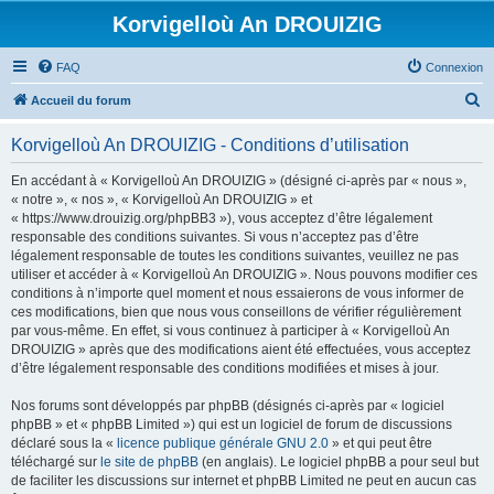
Korvigelloù An DROUIZIG
FAQ
Connexion
R
Accueil du forum
e
Korvigelloù An DROUIZIG - Conditions d’utilisation
c
h
En accédant à « Korvigelloù An DROUIZIG » (désigné ci-après par « nous »,
« notre », « nos », « Korvigelloù An DROUIZIG » et
e
« https://www.drouizig.org/phpBB3 »), vous acceptez d’être légalement
r
responsable des conditions suivantes. Si vous n’acceptez pas d’être
légalement responsable de toutes les conditions suivantes, veuillez ne pas
c
utiliser et accéder à « Korvigelloù An DROUIZIG ». Nous pouvons modifier ces
h
conditions à n’importe quel moment et nous essaierons de vous informer de
ces modifications, bien que nous vous conseillons de vérifier régulièrement
e
par vous-même. En effet, si vous continuez à participer à « Korvigelloù An
r
DROUIZIG » après que des modifications aient été effectuées, vous acceptez
d’être légalement responsable des conditions modifiées et mises à jour.
Nos forums sont développés par phpBB (désignés ci-après par « logiciel
phpBB » et « phpBB Limited ») qui est un logiciel de forum de discussions
déclaré sous la «
licence publique générale GNU 2.0
» et qui peut être
téléchargé sur
le site de phpBB
(en anglais). Le logiciel phpBB a pour seul but
de faciliter les discussions sur internet et phpBB Limited ne peut en aucun cas