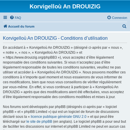
Korvigelloù An DROUIZIG
FAQ
Connexion
R
Accueil du forum
e
Korvigelloù An DROUIZIG - Conditions d’utilisation
c
h
En accédant à « Korvigelloù An DROUIZIG » (désigné ci-après par « nous »,
« notre », « nos », « Korvigelloù An DROUIZIG » et
e
« https://www.drouizig.org/phpBB3 »), vous acceptez d’être légalement
r
responsable des conditions suivantes. Si vous n’acceptez pas d’être
légalement responsable de toutes les conditions suivantes, veuillez ne pas
c
utiliser et accéder à « Korvigelloù An DROUIZIG ». Nous pouvons modifier ces
h
conditions à n’importe quel moment et nous essaierons de vous informer de
ces modifications, bien que nous vous conseillons de vérifier régulièrement
e
par vous-même. En effet, si vous continuez à participer à « Korvigelloù An
r
DROUIZIG » après que des modifications aient été effectuées, vous acceptez
d’être légalement responsable des conditions modifiées et mises à jour.
Nos forums sont développés par phpBB (désignés ci-après par « logiciel
phpBB » et « phpBB Limited ») qui est un logiciel de forum de discussions
déclaré sous la «
licence publique générale GNU 2.0
» et qui peut être
téléchargé sur
le site de phpBB
(en anglais). Le logiciel phpBB a pour seul but
de faciliter les discussions sur internet et phpBB Limited ne peut en aucun cas