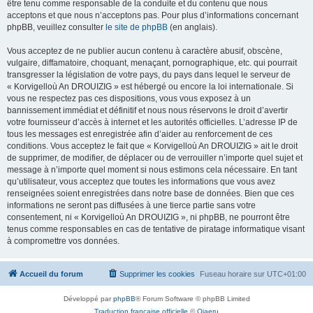
être tenu comme responsable de la conduite et du contenu que nous
acceptons et que nous n’acceptons pas. Pour plus d’informations concernant
phpBB, veuillez consulter
le site de phpBB
(en anglais).
Vous acceptez de ne publier aucun contenu à caractère abusif, obscène,
vulgaire, diffamatoire, choquant, menaçant, pornographique, etc. qui pourrait
transgresser la législation de votre pays, du pays dans lequel le serveur de
« Korvigelloù An DROUIZIG » est hébergé ou encore la loi internationale. Si
vous ne respectez pas ces dispositions, vous vous exposez à un
bannissement immédiat et définitif et nous nous réservons le droit d’avertir
votre fournisseur d’accès à internet et les autorités officielles. L’adresse IP de
tous les messages est enregistrée afin d’aider au renforcement de ces
conditions. Vous acceptez le fait que « Korvigelloù An DROUIZIG » ait le droit
de supprimer, de modifier, de déplacer ou de verrouiller n’importe quel sujet et
message à n’importe quel moment si nous estimons cela nécessaire. En tant
qu’utilisateur, vous acceptez que toutes les informations que vous avez
renseignées soient enregistrées dans notre base de données. Bien que ces
informations ne seront pas diffusées à une tierce partie sans votre
consentement, ni « Korvigelloù An DROUIZIG », ni phpBB, ne pourront être
tenus comme responsables en cas de tentative de piratage informatique visant
à compromettre vos données.
Accueil du forum
Supprimer les cookies
Fuseau horaire sur
UTC+01:00
Développé par
phpBB
® Forum Software © phpBB Limited
Traduction française officielle
©
Qiaeru