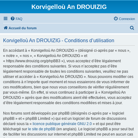
Korvigelloù An DROUIZIG
FAQ
Connexion
R
Accueil du forum
e
Korvigelloù An DROUIZIG - Conditions d’utilisation
c
h
En accédant à « Korvigelloù An DROUIZIG » (désigné ci-après par « nous »,
« notre », « nos », « Korvigelloù An DROUIZIG » et
e
« https://www.drouizig.org/phpBB3 »), vous acceptez d’être légalement
r
responsable des conditions suivantes. Si vous n’acceptez pas d’être
légalement responsable de toutes les conditions suivantes, veuillez ne pas
c
utiliser et accéder à « Korvigelloù An DROUIZIG ». Nous pouvons modifier ces
h
conditions à n’importe quel moment et nous essaierons de vous informer de
ces modifications, bien que nous vous conseillons de vérifier régulièrement
e
par vous-même. En effet, si vous continuez à participer à « Korvigelloù An
r
DROUIZIG » après que des modifications aient été effectuées, vous acceptez
d’être légalement responsable des conditions modifiées et mises à jour.
Nos forums sont développés par phpBB (désignés ci-après par « logiciel
phpBB » et « phpBB Limited ») qui est un logiciel de forum de discussions
déclaré sous la «
licence publique générale GNU 2.0
» et qui peut être
téléchargé sur
le site de phpBB
(en anglais). Le logiciel phpBB a pour seul but
de faciliter les discussions sur internet et phpBB Limited ne peut en aucun cas