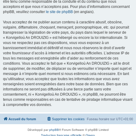
être tenu comme responsable de la conduite et du contenu que nous
acceptons et que nous n’acceptons pas. Pour plus d’informations concernant
phpBB, veuillez consulter
le site de phpBB
(en anglais).
Vous acceptez de ne publier aucun contenu à caractère abusif, obscène,
vulgaire, diffamatoire, choquant, menaçant, pornographique, etc. qui pourrait
transgresser la législation de votre pays, du pays dans lequel le serveur de
« Korvigelloù An DROUIZIG » est hébergé ou encore la loi internationale. Si
vous ne respectez pas ces dispositions, vous vous exposez à un
bannissement immédiat et définitif et nous nous réservons le droit d’avertir
votre fournisseur d’accès à internet et les autorités officielles. L’adresse IP de
tous les messages est enregistrée afin d’aider au renforcement de ces
conditions. Vous acceptez le fait que « Korvigelloù An DROUIZIG » ait le droit
de supprimer, de modifier, de déplacer ou de verrouiller n’importe quel sujet et
message à n’importe quel moment si nous estimons cela nécessaire. En tant
qu’utilisateur, vous acceptez que toutes les informations que vous avez
renseignées soient enregistrées dans notre base de données. Bien que ces
informations ne seront pas diffusées à une tierce partie sans votre
consentement, ni « Korvigelloù An DROUIZIG », ni phpBB, ne pourront être
tenus comme responsables en cas de tentative de piratage informatique visant
à compromettre vos données.
Accueil du forum
Supprimer les cookies
Fuseau horaire sur
UTC+01:00
Développé par
phpBB
® Forum Software © phpBB Limited
Traduction française officielle
©
Qiaeru