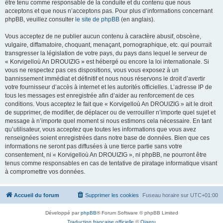
être tenu comme responsable de la conduite et du contenu que nous
acceptons et que nous n’acceptons pas. Pour plus d’informations concernant
phpBB, veuillez consulter
le site de phpBB
(en anglais).
Vous acceptez de ne publier aucun contenu à caractère abusif, obscène,
vulgaire, diffamatoire, choquant, menaçant, pornographique, etc. qui pourrait
transgresser la législation de votre pays, du pays dans lequel le serveur de
« Korvigelloù An DROUIZIG » est hébergé ou encore la loi internationale. Si
vous ne respectez pas ces dispositions, vous vous exposez à un
bannissement immédiat et définitif et nous nous réservons le droit d’avertir
votre fournisseur d’accès à internet et les autorités officielles. L’adresse IP de
tous les messages est enregistrée afin d’aider au renforcement de ces
conditions. Vous acceptez le fait que « Korvigelloù An DROUIZIG » ait le droit
de supprimer, de modifier, de déplacer ou de verrouiller n’importe quel sujet et
message à n’importe quel moment si nous estimons cela nécessaire. En tant
qu’utilisateur, vous acceptez que toutes les informations que vous avez
renseignées soient enregistrées dans notre base de données. Bien que ces
informations ne seront pas diffusées à une tierce partie sans votre
consentement, ni « Korvigelloù An DROUIZIG », ni phpBB, ne pourront être
tenus comme responsables en cas de tentative de piratage informatique visant
à compromettre vos données.
Accueil du forum
Supprimer les cookies
Fuseau horaire sur
UTC+01:00
Développé par
phpBB
® Forum Software © phpBB Limited
Traduction française officielle
©
Qiaeru