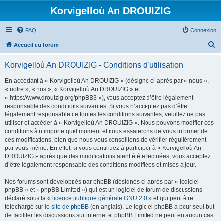
Korvigelloù An DROUIZIG
FAQ
Connexion
R
Accueil du forum
e
Korvigelloù An DROUIZIG - Conditions d’utilisation
c
h
En accédant à « Korvigelloù An DROUIZIG » (désigné ci-après par « nous »,
« notre », « nos », « Korvigelloù An DROUIZIG » et
e
« https://www.drouizig.org/phpBB3 »), vous acceptez d’être légalement
r
responsable des conditions suivantes. Si vous n’acceptez pas d’être
légalement responsable de toutes les conditions suivantes, veuillez ne pas
c
utiliser et accéder à « Korvigelloù An DROUIZIG ». Nous pouvons modifier ces
h
conditions à n’importe quel moment et nous essaierons de vous informer de
ces modifications, bien que nous vous conseillons de vérifier régulièrement
e
par vous-même. En effet, si vous continuez à participer à « Korvigelloù An
r
DROUIZIG » après que des modifications aient été effectuées, vous acceptez
d’être légalement responsable des conditions modifiées et mises à jour.
Nos forums sont développés par phpBB (désignés ci-après par « logiciel
phpBB » et « phpBB Limited ») qui est un logiciel de forum de discussions
déclaré sous la «
licence publique générale GNU 2.0
» et qui peut être
téléchargé sur
le site de phpBB
(en anglais). Le logiciel phpBB a pour seul but
de faciliter les discussions sur internet et phpBB Limited ne peut en aucun cas