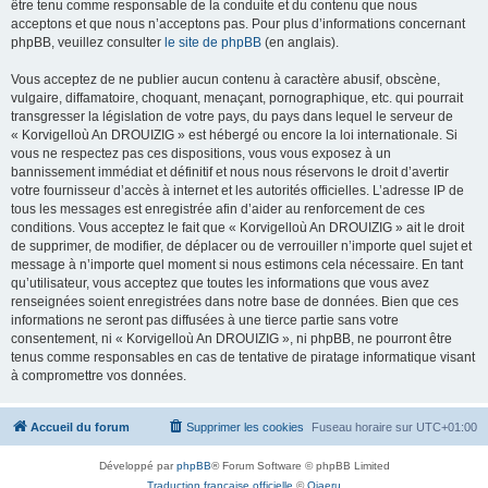
être tenu comme responsable de la conduite et du contenu que nous
acceptons et que nous n’acceptons pas. Pour plus d’informations concernant
phpBB, veuillez consulter
le site de phpBB
(en anglais).
Vous acceptez de ne publier aucun contenu à caractère abusif, obscène,
vulgaire, diffamatoire, choquant, menaçant, pornographique, etc. qui pourrait
transgresser la législation de votre pays, du pays dans lequel le serveur de
« Korvigelloù An DROUIZIG » est hébergé ou encore la loi internationale. Si
vous ne respectez pas ces dispositions, vous vous exposez à un
bannissement immédiat et définitif et nous nous réservons le droit d’avertir
votre fournisseur d’accès à internet et les autorités officielles. L’adresse IP de
tous les messages est enregistrée afin d’aider au renforcement de ces
conditions. Vous acceptez le fait que « Korvigelloù An DROUIZIG » ait le droit
de supprimer, de modifier, de déplacer ou de verrouiller n’importe quel sujet et
message à n’importe quel moment si nous estimons cela nécessaire. En tant
qu’utilisateur, vous acceptez que toutes les informations que vous avez
renseignées soient enregistrées dans notre base de données. Bien que ces
informations ne seront pas diffusées à une tierce partie sans votre
consentement, ni « Korvigelloù An DROUIZIG », ni phpBB, ne pourront être
tenus comme responsables en cas de tentative de piratage informatique visant
à compromettre vos données.
Accueil du forum
Supprimer les cookies
Fuseau horaire sur
UTC+01:00
Développé par
phpBB
® Forum Software © phpBB Limited
Traduction française officielle
©
Qiaeru