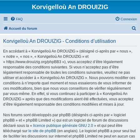
Korvigelloù An DROUIZIG
FAQ
Connexion
R
Accueil du forum
e
Korvigelloù An DROUIZIG - Conditions d’utilisation
c
h
En accédant à « Korvigelloù An DROUIZIG » (désigné ci-après par « nous »,
« notre », « nos », « Korvigelloù An DROUIZIG » et
e
« https://www.drouizig.org/phpBB3 »), vous acceptez d’être légalement
r
responsable des conditions suivantes. Si vous n’acceptez pas d’être
légalement responsable de toutes les conditions suivantes, veuillez ne pas
c
utiliser et accéder à « Korvigelloù An DROUIZIG ». Nous pouvons modifier ces
h
conditions à n’importe quel moment et nous essaierons de vous informer de
ces modifications, bien que nous vous conseillons de vérifier régulièrement
e
par vous-même. En effet, si vous continuez à participer à « Korvigelloù An
r
DROUIZIG » après que des modifications aient été effectuées, vous acceptez
d’être légalement responsable des conditions modifiées et mises à jour.
Nos forums sont développés par phpBB (désignés ci-après par « logiciel
phpBB » et « phpBB Limited ») qui est un logiciel de forum de discussions
déclaré sous la «
licence publique générale GNU 2.0
» et qui peut être
téléchargé sur
le site de phpBB
(en anglais). Le logiciel phpBB a pour seul but
de faciliter les discussions sur internet et phpBB Limited ne peut en aucun cas