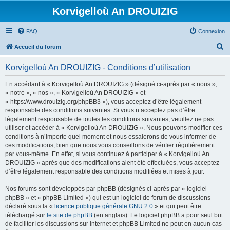
Korvigelloù An DROUIZIG
FAQ
Connexion
R
Accueil du forum
e
Korvigelloù An DROUIZIG - Conditions d’utilisation
c
h
En accédant à « Korvigelloù An DROUIZIG » (désigné ci-après par « nous »,
« notre », « nos », « Korvigelloù An DROUIZIG » et
e
« https://www.drouizig.org/phpBB3 »), vous acceptez d’être légalement
r
responsable des conditions suivantes. Si vous n’acceptez pas d’être
légalement responsable de toutes les conditions suivantes, veuillez ne pas
c
utiliser et accéder à « Korvigelloù An DROUIZIG ». Nous pouvons modifier ces
h
conditions à n’importe quel moment et nous essaierons de vous informer de
ces modifications, bien que nous vous conseillons de vérifier régulièrement
e
par vous-même. En effet, si vous continuez à participer à « Korvigelloù An
r
DROUIZIG » après que des modifications aient été effectuées, vous acceptez
d’être légalement responsable des conditions modifiées et mises à jour.
Nos forums sont développés par phpBB (désignés ci-après par « logiciel
phpBB » et « phpBB Limited ») qui est un logiciel de forum de discussions
déclaré sous la «
licence publique générale GNU 2.0
» et qui peut être
téléchargé sur
le site de phpBB
(en anglais). Le logiciel phpBB a pour seul but
de faciliter les discussions sur internet et phpBB Limited ne peut en aucun cas