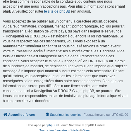
être tenu comme responsable de la conduite et du contenu que nous
acceptons et que nous n’acceptons pas. Pour plus d’informations concernant
phpBB, veuillez consulter
le site de phpBB
(en anglais).
Vous acceptez de ne publier aucun contenu à caractère abusif, obscène,
vulgaire, diffamatoire, choquant, menaçant, pornographique, etc. qui pourrait
transgresser la législation de votre pays, du pays dans lequel le serveur de
« Korvigelloù An DROUIZIG » est hébergé ou encore la loi internationale. Si
vous ne respectez pas ces dispositions, vous vous exposez à un
bannissement immédiat et définitif et nous nous réservons le droit d’avertir
votre fournisseur d’accès à internet et les autorités officielles. L’adresse IP de
tous les messages est enregistrée afin d’aider au renforcement de ces
conditions. Vous acceptez le fait que « Korvigelloù An DROUIZIG » ait le droit
de supprimer, de modifier, de déplacer ou de verrouiller n’importe quel sujet et
message à n’importe quel moment si nous estimons cela nécessaire. En tant
qu’utilisateur, vous acceptez que toutes les informations que vous avez
renseignées soient enregistrées dans notre base de données. Bien que ces
informations ne seront pas diffusées à une tierce partie sans votre
consentement, ni « Korvigelloù An DROUIZIG », ni phpBB, ne pourront être
tenus comme responsables en cas de tentative de piratage informatique visant
à compromettre vos données.
Accueil du forum
Supprimer les cookies
Fuseau horaire sur
UTC+01:00
Développé par
phpBB
® Forum Software © phpBB Limited
Traduction française officielle
©
Qiaeru