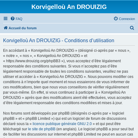
Korvigelloù An DROUIZIG
FAQ
Connexion
R
Accueil du forum
e
Korvigelloù An DROUIZIG - Conditions d’utilisation
c
h
En accédant à « Korvigelloù An DROUIZIG » (désigné ci-après par « nous »,
« notre », « nos », « Korvigelloù An DROUIZIG » et
e
« https://www.drouizig.org/phpBB3 »), vous acceptez d’être légalement
r
responsable des conditions suivantes. Si vous n’acceptez pas d’être
légalement responsable de toutes les conditions suivantes, veuillez ne pas
c
utiliser et accéder à « Korvigelloù An DROUIZIG ». Nous pouvons modifier ces
h
conditions à n’importe quel moment et nous essaierons de vous informer de
ces modifications, bien que nous vous conseillons de vérifier régulièrement
e
par vous-même. En effet, si vous continuez à participer à « Korvigelloù An
r
DROUIZIG » après que des modifications aient été effectuées, vous acceptez
d’être légalement responsable des conditions modifiées et mises à jour.
Nos forums sont développés par phpBB (désignés ci-après par « logiciel
phpBB » et « phpBB Limited ») qui est un logiciel de forum de discussions
déclaré sous la «
licence publique générale GNU 2.0
» et qui peut être
téléchargé sur
le site de phpBB
(en anglais). Le logiciel phpBB a pour seul but
de faciliter les discussions sur internet et phpBB Limited ne peut en aucun cas