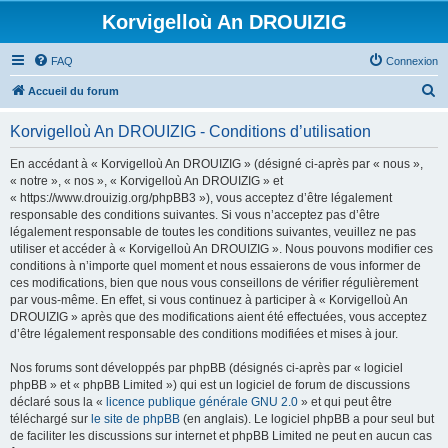
Korvigelloù An DROUIZIG
FAQ
Connexion
R
Accueil du forum
e
Korvigelloù An DROUIZIG - Conditions d’utilisation
c
h
En accédant à « Korvigelloù An DROUIZIG » (désigné ci-après par « nous »,
« notre », « nos », « Korvigelloù An DROUIZIG » et
e
« https://www.drouizig.org/phpBB3 »), vous acceptez d’être légalement
r
responsable des conditions suivantes. Si vous n’acceptez pas d’être
légalement responsable de toutes les conditions suivantes, veuillez ne pas
c
utiliser et accéder à « Korvigelloù An DROUIZIG ». Nous pouvons modifier ces
h
conditions à n’importe quel moment et nous essaierons de vous informer de
ces modifications, bien que nous vous conseillons de vérifier régulièrement
e
par vous-même. En effet, si vous continuez à participer à « Korvigelloù An
r
DROUIZIG » après que des modifications aient été effectuées, vous acceptez
d’être légalement responsable des conditions modifiées et mises à jour.
Nos forums sont développés par phpBB (désignés ci-après par « logiciel
phpBB » et « phpBB Limited ») qui est un logiciel de forum de discussions
déclaré sous la «
licence publique générale GNU 2.0
» et qui peut être
téléchargé sur
le site de phpBB
(en anglais). Le logiciel phpBB a pour seul but
de faciliter les discussions sur internet et phpBB Limited ne peut en aucun cas