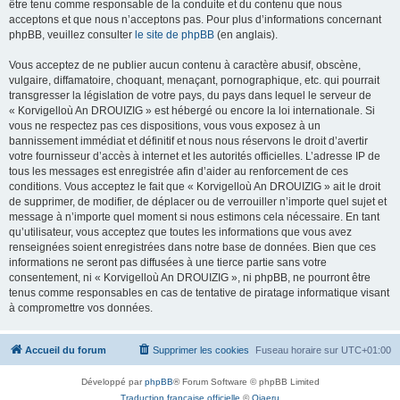
être tenu comme responsable de la conduite et du contenu que nous
acceptons et que nous n’acceptons pas. Pour plus d’informations concernant
phpBB, veuillez consulter
le site de phpBB
(en anglais).
Vous acceptez de ne publier aucun contenu à caractère abusif, obscène,
vulgaire, diffamatoire, choquant, menaçant, pornographique, etc. qui pourrait
transgresser la législation de votre pays, du pays dans lequel le serveur de
« Korvigelloù An DROUIZIG » est hébergé ou encore la loi internationale. Si
vous ne respectez pas ces dispositions, vous vous exposez à un
bannissement immédiat et définitif et nous nous réservons le droit d’avertir
votre fournisseur d’accès à internet et les autorités officielles. L’adresse IP de
tous les messages est enregistrée afin d’aider au renforcement de ces
conditions. Vous acceptez le fait que « Korvigelloù An DROUIZIG » ait le droit
de supprimer, de modifier, de déplacer ou de verrouiller n’importe quel sujet et
message à n’importe quel moment si nous estimons cela nécessaire. En tant
qu’utilisateur, vous acceptez que toutes les informations que vous avez
renseignées soient enregistrées dans notre base de données. Bien que ces
informations ne seront pas diffusées à une tierce partie sans votre
consentement, ni « Korvigelloù An DROUIZIG », ni phpBB, ne pourront être
tenus comme responsables en cas de tentative de piratage informatique visant
à compromettre vos données.
Accueil du forum
Supprimer les cookies
Fuseau horaire sur
UTC+01:00
Développé par
phpBB
® Forum Software © phpBB Limited
Traduction française officielle
©
Qiaeru