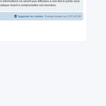
 informations ne seront pas diffusées à une tierce partie sans
rmatique visant à compromettre vos données.
Supprimer les cookies
Fuseau horaire sur
UTC+01:00