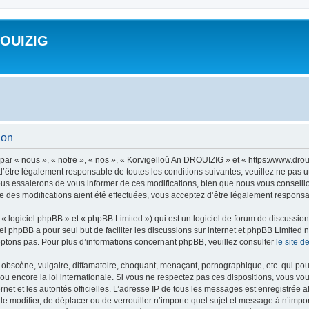
ROUIZIG
ion
ar « nous », « notre », « nos », « Korvigelloù An DROUIZIG » et « https://www.dro
’être légalement responsable de toutes les conditions suivantes, veuillez ne pas u
us essaierons de vous informer de ces modifications, bien que nous vous conseillon
 des modifications aient été effectuées, vous acceptez d’être légalement responsab
 logiciel phpBB » et « phpBB Limited ») qui est un logiciel de forum de discussio
iel phpBB a pour seul but de faciliter les discussions sur internet et phpBB Limit
ptons pas. Pour plus d’informations concernant phpBB, veuillez consulter
le site 
obscène, vulgaire, diffamatoire, choquant, menaçant, pornographique, etc. qui pourr
u encore la loi internationale. Si vous ne respectez pas ces dispositions, vous vo
ernet et les autorités officielles. L’adresse IP de tous les messages est enregistrée
 de modifier, de déplacer ou de verrouiller n’importe quel sujet et message à n’imp