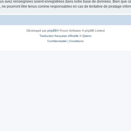
vous avez renseignées soient enregistrées dans notre base de données. Bien que ces
, ne pourront être tenus comme responsables en cas de tentative de piratage info
Développé par
phpBB
® Forum Software © phpBB Limited
Traduction française officielle
©
Qiaeru
Confidentialité
|
Conditions