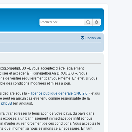
Rechercher
Recherche avancé
Connexion
uizig.org/phpBB3 »), vous acceptez d’être légalement
tiliser et accéder à « Korvigelloù An DROUIZIG ». Nous
s de vérifier régulièrement par vous-même. En effet, si vous
le des conditions modifiées et mises à jour.
ns déclaré sous la «
licence publique générale GNU 2.0
» et qui
ed ne peut en aucun cas être tenu comme responsable de la
de phpBB
(en anglais).
ait transgresser la législation de votre pays, du pays dans
us exposez à un bannissement immédiat et définitif et nous
 afin d’aider au renforcement de ces conditions. Vous acceptez le
orte quel moment si nous estimons cela nécessaire. En tant