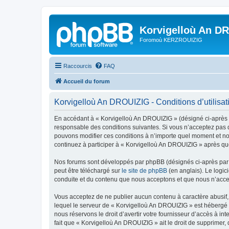
Korvigelloù An D
Foromoù KERZROUIZIG
Raccourcis
FAQ
Accueil du forum
Korvigelloù An DROUIZIG - Conditions d’utilisat
En accédant à « Korvigelloù An DROUIZIG » (désigné ci-après p
responsable des conditions suivantes. Si vous n’acceptez pas d
pouvons modifier ces conditions à n’importe quel moment et no
continuez à participer à « Korvigelloù An DROUIZIG » après que
Nos forums sont développés par phpBB (désignés ci-après par «
peut être téléchargé sur
le site de phpBB
(en anglais). Le logic
conduite et du contenu que nous acceptons et que nous n’acce
Vous acceptez de ne publier aucun contenu à caractère abusif, 
lequel le serveur de « Korvigelloù An DROUIZIG » est hébergé o
nous réservons le droit d’avertir votre fournisseur d’accès à int
fait que « Korvigelloù An DROUIZIG » ait le droit de supprimer,