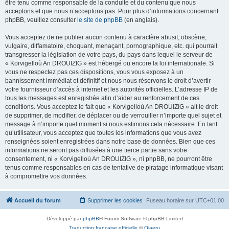
être tenu comme responsable de la conduite et du contenu que nous
acceptons et que nous n’acceptons pas. Pour plus d’informations concernant
phpBB, veuillez consulter
le site de phpBB
(en anglais).
Vous acceptez de ne publier aucun contenu à caractère abusif, obscène,
vulgaire, diffamatoire, choquant, menaçant, pornographique, etc. qui pourrait
transgresser la législation de votre pays, du pays dans lequel le serveur de
« Korvigelloù An DROUIZIG » est hébergé ou encore la loi internationale. Si
vous ne respectez pas ces dispositions, vous vous exposez à un
bannissement immédiat et définitif et nous nous réservons le droit d’avertir
votre fournisseur d’accès à internet et les autorités officielles. L’adresse IP de
tous les messages est enregistrée afin d’aider au renforcement de ces
conditions. Vous acceptez le fait que « Korvigelloù An DROUIZIG » ait le droit
de supprimer, de modifier, de déplacer ou de verrouiller n’importe quel sujet et
message à n’importe quel moment si nous estimons cela nécessaire. En tant
qu’utilisateur, vous acceptez que toutes les informations que vous avez
renseignées soient enregistrées dans notre base de données. Bien que ces
informations ne seront pas diffusées à une tierce partie sans votre
consentement, ni « Korvigelloù An DROUIZIG », ni phpBB, ne pourront être
tenus comme responsables en cas de tentative de piratage informatique visant
à compromettre vos données.
Accueil du forum
Supprimer les cookies
Fuseau horaire sur
UTC+01:00
Développé par
phpBB
® Forum Software © phpBB Limited
Traduction française officielle
©
Qiaeru