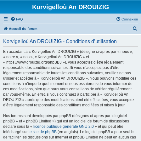
Korvigelloù An DROUIZIG
FAQ
Connexion
R
Accueil du forum
e
Korvigelloù An DROUIZIG - Conditions d’utilisation
c
h
En accédant à « Korvigelloù An DROUIZIG » (désigné ci-après par « nous »,
« notre », « nos », « Korvigelloù An DROUIZIG » et
e
« https://www.drouizig.org/phpBB3 »), vous acceptez d’être légalement
r
responsable des conditions suivantes. Si vous n’acceptez pas d’être
légalement responsable de toutes les conditions suivantes, veuillez ne pas
c
utiliser et accéder à « Korvigelloù An DROUIZIG ». Nous pouvons modifier ces
h
conditions à n’importe quel moment et nous essaierons de vous informer de
ces modifications, bien que nous vous conseillons de vérifier régulièrement
e
par vous-même. En effet, si vous continuez à participer à « Korvigelloù An
r
DROUIZIG » après que des modifications aient été effectuées, vous acceptez
d’être légalement responsable des conditions modifiées et mises à jour.
Nos forums sont développés par phpBB (désignés ci-après par « logiciel
phpBB » et « phpBB Limited ») qui est un logiciel de forum de discussions
déclaré sous la «
licence publique générale GNU 2.0
» et qui peut être
téléchargé sur
le site de phpBB
(en anglais). Le logiciel phpBB a pour seul but
de faciliter les discussions sur internet et phpBB Limited ne peut en aucun cas