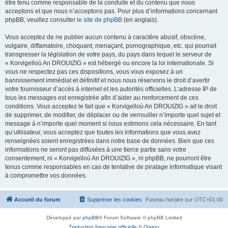
être tenu comme responsable de la conduite et du contenu que nous
acceptons et que nous n’acceptons pas. Pour plus d’informations concernant
phpBB, veuillez consulter
le site de phpBB
(en anglais).
Vous acceptez de ne publier aucun contenu à caractère abusif, obscène,
vulgaire, diffamatoire, choquant, menaçant, pornographique, etc. qui pourrait
transgresser la législation de votre pays, du pays dans lequel le serveur de
« Korvigelloù An DROUIZIG » est hébergé ou encore la loi internationale. Si
vous ne respectez pas ces dispositions, vous vous exposez à un
bannissement immédiat et définitif et nous nous réservons le droit d’avertir
votre fournisseur d’accès à internet et les autorités officielles. L’adresse IP de
tous les messages est enregistrée afin d’aider au renforcement de ces
conditions. Vous acceptez le fait que « Korvigelloù An DROUIZIG » ait le droit
de supprimer, de modifier, de déplacer ou de verrouiller n’importe quel sujet et
message à n’importe quel moment si nous estimons cela nécessaire. En tant
qu’utilisateur, vous acceptez que toutes les informations que vous avez
renseignées soient enregistrées dans notre base de données. Bien que ces
informations ne seront pas diffusées à une tierce partie sans votre
consentement, ni « Korvigelloù An DROUIZIG », ni phpBB, ne pourront être
tenus comme responsables en cas de tentative de piratage informatique visant
à compromettre vos données.
Accueil du forum
Supprimer les cookies
Fuseau horaire sur
UTC+01:00
Développé par
phpBB
® Forum Software © phpBB Limited
Traduction française officielle
©
Qiaeru