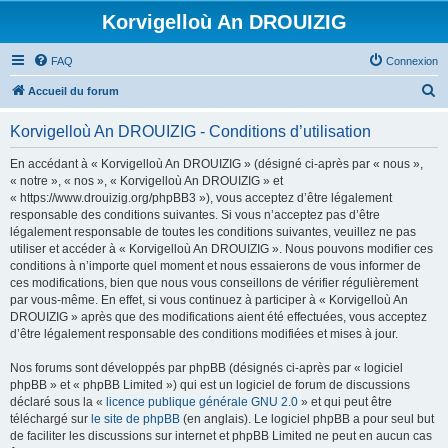
Korvigelloù An DROUIZIG
FAQ
Connexion
R
Accueil du forum
e
Korvigelloù An DROUIZIG - Conditions d’utilisation
c
h
En accédant à « Korvigelloù An DROUIZIG » (désigné ci-après par « nous »,
« notre », « nos », « Korvigelloù An DROUIZIG » et
e
« https://www.drouizig.org/phpBB3 »), vous acceptez d’être légalement
r
responsable des conditions suivantes. Si vous n’acceptez pas d’être
légalement responsable de toutes les conditions suivantes, veuillez ne pas
c
utiliser et accéder à « Korvigelloù An DROUIZIG ». Nous pouvons modifier ces
h
conditions à n’importe quel moment et nous essaierons de vous informer de
ces modifications, bien que nous vous conseillons de vérifier régulièrement
e
par vous-même. En effet, si vous continuez à participer à « Korvigelloù An
r
DROUIZIG » après que des modifications aient été effectuées, vous acceptez
d’être légalement responsable des conditions modifiées et mises à jour.
Nos forums sont développés par phpBB (désignés ci-après par « logiciel
phpBB » et « phpBB Limited ») qui est un logiciel de forum de discussions
déclaré sous la «
licence publique générale GNU 2.0
» et qui peut être
téléchargé sur
le site de phpBB
(en anglais). Le logiciel phpBB a pour seul but
de faciliter les discussions sur internet et phpBB Limited ne peut en aucun cas