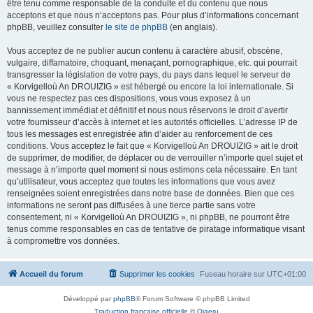
être tenu comme responsable de la conduite et du contenu que nous
acceptons et que nous n’acceptons pas. Pour plus d’informations concernant
phpBB, veuillez consulter
le site de phpBB
(en anglais).
Vous acceptez de ne publier aucun contenu à caractère abusif, obscène,
vulgaire, diffamatoire, choquant, menaçant, pornographique, etc. qui pourrait
transgresser la législation de votre pays, du pays dans lequel le serveur de
« Korvigelloù An DROUIZIG » est hébergé ou encore la loi internationale. Si
vous ne respectez pas ces dispositions, vous vous exposez à un
bannissement immédiat et définitif et nous nous réservons le droit d’avertir
votre fournisseur d’accès à internet et les autorités officielles. L’adresse IP de
tous les messages est enregistrée afin d’aider au renforcement de ces
conditions. Vous acceptez le fait que « Korvigelloù An DROUIZIG » ait le droit
de supprimer, de modifier, de déplacer ou de verrouiller n’importe quel sujet et
message à n’importe quel moment si nous estimons cela nécessaire. En tant
qu’utilisateur, vous acceptez que toutes les informations que vous avez
renseignées soient enregistrées dans notre base de données. Bien que ces
informations ne seront pas diffusées à une tierce partie sans votre
consentement, ni « Korvigelloù An DROUIZIG », ni phpBB, ne pourront être
tenus comme responsables en cas de tentative de piratage informatique visant
à compromettre vos données.
Accueil du forum
Supprimer les cookies
Fuseau horaire sur
UTC+01:00
Développé par
phpBB
® Forum Software © phpBB Limited
Traduction française officielle
©
Qiaeru