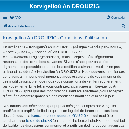
Korvigelloù An DROUIZIG
FAQ
Connexion
R
Accueil du forum
e
Korvigelloù An DROUIZIG - Conditions d’utilisation
c
h
En accédant à « Korvigelloù An DROUIZIG » (désigné ci-après par « nous »,
« notre », « nos », « Korvigelloù An DROUIZIG » et
e
« https://www.drouizig.org/phpBB3 »), vous acceptez d’être légalement
r
responsable des conditions suivantes. Si vous n’acceptez pas d’être
légalement responsable de toutes les conditions suivantes, veuillez ne pas
c
utiliser et accéder à « Korvigelloù An DROUIZIG ». Nous pouvons modifier ces
h
conditions à n’importe quel moment et nous essaierons de vous informer de
ces modifications, bien que nous vous conseillons de vérifier régulièrement
e
par vous-même. En effet, si vous continuez à participer à « Korvigelloù An
r
DROUIZIG » après que des modifications aient été effectuées, vous acceptez
d’être légalement responsable des conditions modifiées et mises à jour.
Nos forums sont développés par phpBB (désignés ci-après par « logiciel
phpBB » et « phpBB Limited ») qui est un logiciel de forum de discussions
déclaré sous la «
licence publique générale GNU 2.0
» et qui peut être
téléchargé sur
le site de phpBB
(en anglais). Le logiciel phpBB a pour seul but
de faciliter les discussions sur internet et phpBB Limited ne peut en aucun cas