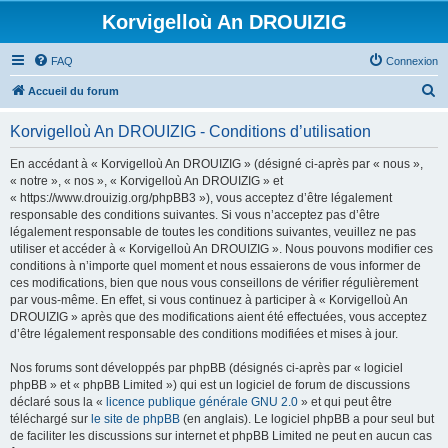
Korvigelloù An DROUIZIG
FAQ
Connexion
R
Accueil du forum
e
Korvigelloù An DROUIZIG - Conditions d’utilisation
c
h
En accédant à « Korvigelloù An DROUIZIG » (désigné ci-après par « nous »,
« notre », « nos », « Korvigelloù An DROUIZIG » et
e
« https://www.drouizig.org/phpBB3 »), vous acceptez d’être légalement
r
responsable des conditions suivantes. Si vous n’acceptez pas d’être
légalement responsable de toutes les conditions suivantes, veuillez ne pas
c
utiliser et accéder à « Korvigelloù An DROUIZIG ». Nous pouvons modifier ces
h
conditions à n’importe quel moment et nous essaierons de vous informer de
ces modifications, bien que nous vous conseillons de vérifier régulièrement
e
par vous-même. En effet, si vous continuez à participer à « Korvigelloù An
r
DROUIZIG » après que des modifications aient été effectuées, vous acceptez
d’être légalement responsable des conditions modifiées et mises à jour.
Nos forums sont développés par phpBB (désignés ci-après par « logiciel
phpBB » et « phpBB Limited ») qui est un logiciel de forum de discussions
déclaré sous la «
licence publique générale GNU 2.0
» et qui peut être
téléchargé sur
le site de phpBB
(en anglais). Le logiciel phpBB a pour seul but
de faciliter les discussions sur internet et phpBB Limited ne peut en aucun cas