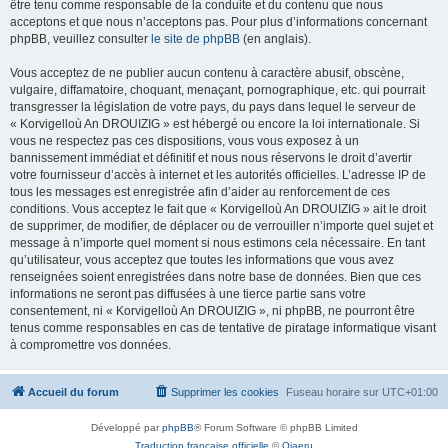
être tenu comme responsable de la conduite et du contenu que nous
acceptons et que nous n’acceptons pas. Pour plus d’informations concernant
phpBB, veuillez consulter
le site de phpBB
(en anglais).
Vous acceptez de ne publier aucun contenu à caractère abusif, obscène,
vulgaire, diffamatoire, choquant, menaçant, pornographique, etc. qui pourrait
transgresser la législation de votre pays, du pays dans lequel le serveur de
« Korvigelloù An DROUIZIG » est hébergé ou encore la loi internationale. Si
vous ne respectez pas ces dispositions, vous vous exposez à un
bannissement immédiat et définitif et nous nous réservons le droit d’avertir
votre fournisseur d’accès à internet et les autorités officielles. L’adresse IP de
tous les messages est enregistrée afin d’aider au renforcement de ces
conditions. Vous acceptez le fait que « Korvigelloù An DROUIZIG » ait le droit
de supprimer, de modifier, de déplacer ou de verrouiller n’importe quel sujet et
message à n’importe quel moment si nous estimons cela nécessaire. En tant
qu’utilisateur, vous acceptez que toutes les informations que vous avez
renseignées soient enregistrées dans notre base de données. Bien que ces
informations ne seront pas diffusées à une tierce partie sans votre
consentement, ni « Korvigelloù An DROUIZIG », ni phpBB, ne pourront être
tenus comme responsables en cas de tentative de piratage informatique visant
à compromettre vos données.
Accueil du forum
Supprimer les cookies
Fuseau horaire sur
UTC+01:00
Développé par
phpBB
® Forum Software © phpBB Limited
Traduction française officielle
©
Qiaeru