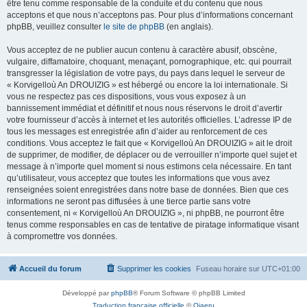
être tenu comme responsable de la conduite et du contenu que nous
acceptons et que nous n’acceptons pas. Pour plus d’informations concernant
phpBB, veuillez consulter
le site de phpBB
(en anglais).
Vous acceptez de ne publier aucun contenu à caractère abusif, obscène,
vulgaire, diffamatoire, choquant, menaçant, pornographique, etc. qui pourrait
transgresser la législation de votre pays, du pays dans lequel le serveur de
« Korvigelloù An DROUIZIG » est hébergé ou encore la loi internationale. Si
vous ne respectez pas ces dispositions, vous vous exposez à un
bannissement immédiat et définitif et nous nous réservons le droit d’avertir
votre fournisseur d’accès à internet et les autorités officielles. L’adresse IP de
tous les messages est enregistrée afin d’aider au renforcement de ces
conditions. Vous acceptez le fait que « Korvigelloù An DROUIZIG » ait le droit
de supprimer, de modifier, de déplacer ou de verrouiller n’importe quel sujet et
message à n’importe quel moment si nous estimons cela nécessaire. En tant
qu’utilisateur, vous acceptez que toutes les informations que vous avez
renseignées soient enregistrées dans notre base de données. Bien que ces
informations ne seront pas diffusées à une tierce partie sans votre
consentement, ni « Korvigelloù An DROUIZIG », ni phpBB, ne pourront être
tenus comme responsables en cas de tentative de piratage informatique visant
à compromettre vos données.
Accueil du forum
Supprimer les cookies
Fuseau horaire sur
UTC+01:00
Développé par
phpBB
® Forum Software © phpBB Limited
Traduction française officielle
©
Qiaeru