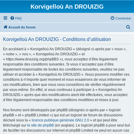
Korvigelloù An DROUIZIG
FAQ
Connexion
R
Accueil du forum
e
Korvigelloù An DROUIZIG - Conditions d’utilisation
c
h
En accédant à « Korvigelloù An DROUIZIG » (désigné ci-après par « nous »,
« notre », « nos », « Korvigelloù An DROUIZIG » et
e
« https://www.drouizig.org/phpBB3 »), vous acceptez d’être légalement
r
responsable des conditions suivantes. Si vous n’acceptez pas d’être
légalement responsable de toutes les conditions suivantes, veuillez ne pas
c
utiliser et accéder à « Korvigelloù An DROUIZIG ». Nous pouvons modifier ces
h
conditions à n’importe quel moment et nous essaierons de vous informer de
ces modifications, bien que nous vous conseillons de vérifier régulièrement
e
par vous-même. En effet, si vous continuez à participer à « Korvigelloù An
r
DROUIZIG » après que des modifications aient été effectuées, vous acceptez
d’être légalement responsable des conditions modifiées et mises à jour.
Nos forums sont développés par phpBB (désignés ci-après par « logiciel
phpBB » et « phpBB Limited ») qui est un logiciel de forum de discussions
déclaré sous la «
licence publique générale GNU 2.0
» et qui peut être
téléchargé sur
le site de phpBB
(en anglais). Le logiciel phpBB a pour seul but
de faciliter les discussions sur internet et phpBB Limited ne peut en aucun cas