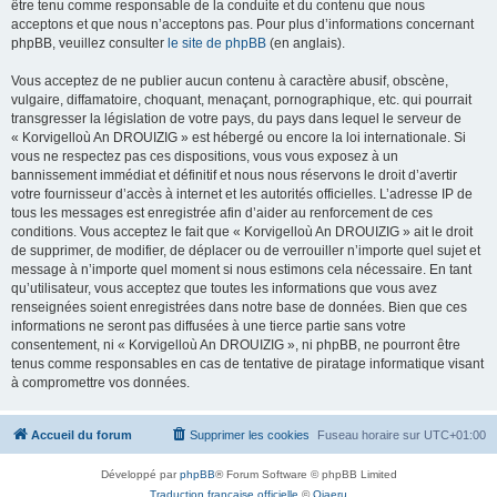
être tenu comme responsable de la conduite et du contenu que nous
acceptons et que nous n’acceptons pas. Pour plus d’informations concernant
phpBB, veuillez consulter
le site de phpBB
(en anglais).
Vous acceptez de ne publier aucun contenu à caractère abusif, obscène,
vulgaire, diffamatoire, choquant, menaçant, pornographique, etc. qui pourrait
transgresser la législation de votre pays, du pays dans lequel le serveur de
« Korvigelloù An DROUIZIG » est hébergé ou encore la loi internationale. Si
vous ne respectez pas ces dispositions, vous vous exposez à un
bannissement immédiat et définitif et nous nous réservons le droit d’avertir
votre fournisseur d’accès à internet et les autorités officielles. L’adresse IP de
tous les messages est enregistrée afin d’aider au renforcement de ces
conditions. Vous acceptez le fait que « Korvigelloù An DROUIZIG » ait le droit
de supprimer, de modifier, de déplacer ou de verrouiller n’importe quel sujet et
message à n’importe quel moment si nous estimons cela nécessaire. En tant
qu’utilisateur, vous acceptez que toutes les informations que vous avez
renseignées soient enregistrées dans notre base de données. Bien que ces
informations ne seront pas diffusées à une tierce partie sans votre
consentement, ni « Korvigelloù An DROUIZIG », ni phpBB, ne pourront être
tenus comme responsables en cas de tentative de piratage informatique visant
à compromettre vos données.
Accueil du forum
Supprimer les cookies
Fuseau horaire sur
UTC+01:00
Développé par
phpBB
® Forum Software © phpBB Limited
Traduction française officielle
©
Qiaeru