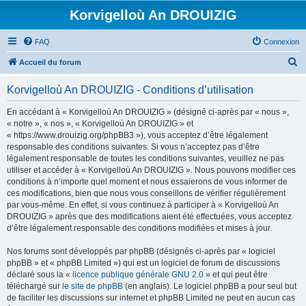
Korvigelloù An DROUIZIG
FAQ
Connexion
R
Accueil du forum
e
Korvigelloù An DROUIZIG - Conditions d’utilisation
c
h
En accédant à « Korvigelloù An DROUIZIG » (désigné ci-après par « nous »,
« notre », « nos », « Korvigelloù An DROUIZIG » et
e
« https://www.drouizig.org/phpBB3 »), vous acceptez d’être légalement
r
responsable des conditions suivantes. Si vous n’acceptez pas d’être
légalement responsable de toutes les conditions suivantes, veuillez ne pas
c
utiliser et accéder à « Korvigelloù An DROUIZIG ». Nous pouvons modifier ces
h
conditions à n’importe quel moment et nous essaierons de vous informer de
ces modifications, bien que nous vous conseillons de vérifier régulièrement
e
par vous-même. En effet, si vous continuez à participer à « Korvigelloù An
r
DROUIZIG » après que des modifications aient été effectuées, vous acceptez
d’être légalement responsable des conditions modifiées et mises à jour.
Nos forums sont développés par phpBB (désignés ci-après par « logiciel
phpBB » et « phpBB Limited ») qui est un logiciel de forum de discussions
déclaré sous la «
licence publique générale GNU 2.0
» et qui peut être
téléchargé sur
le site de phpBB
(en anglais). Le logiciel phpBB a pour seul but
de faciliter les discussions sur internet et phpBB Limited ne peut en aucun cas