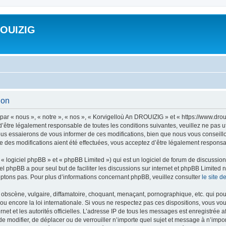
ROUIZIG
ion
ar « nous », « notre », « nos », « Korvigelloù An DROUIZIG » et « https://www.dro
’être légalement responsable de toutes les conditions suivantes, veuillez ne pas u
us essaierons de vous informer de ces modifications, bien que nous vous conseillon
 des modifications aient été effectuées, vous acceptez d’être légalement responsab
 logiciel phpBB » et « phpBB Limited ») qui est un logiciel de forum de discussio
iel phpBB a pour seul but de faciliter les discussions sur internet et phpBB Limit
ptons pas. Pour plus d’informations concernant phpBB, veuillez consulter
le site 
obscène, vulgaire, diffamatoire, choquant, menaçant, pornographique, etc. qui pourr
u encore la loi internationale. Si vous ne respectez pas ces dispositions, vous vo
ernet et les autorités officielles. L’adresse IP de tous les messages est enregistrée
 de modifier, de déplacer ou de verrouiller n’importe quel sujet et message à n’imp