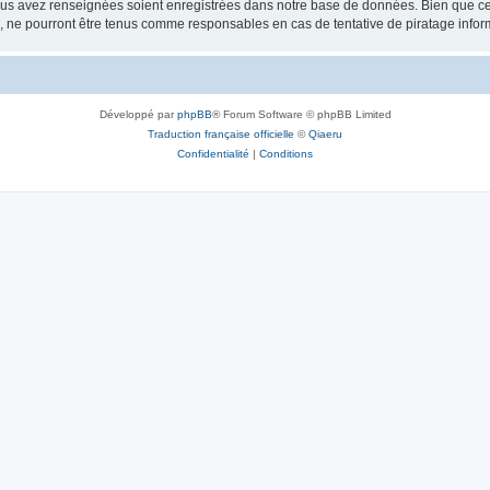
vous avez renseignées soient enregistrées dans notre base de données. Bien que ces
, ne pourront être tenus comme responsables en cas de tentative de piratage info
Développé par
phpBB
® Forum Software © phpBB Limited
Traduction française officielle
©
Qiaeru
Confidentialité
|
Conditions