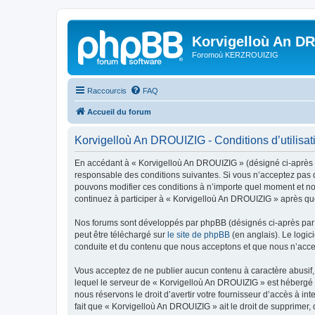
Korvigelloù An D
Foromoù KERZROUIZIG
Raccourcis
FAQ
Accueil du forum
Korvigelloù An DROUIZIG - Conditions d’utilisat
En accédant à « Korvigelloù An DROUIZIG » (désigné ci-après p
responsable des conditions suivantes. Si vous n’acceptez pas d
pouvons modifier ces conditions à n’importe quel moment et no
continuez à participer à « Korvigelloù An DROUIZIG » après que
Nos forums sont développés par phpBB (désignés ci-après par «
peut être téléchargé sur
le site de phpBB
(en anglais). Le logic
conduite et du contenu que nous acceptons et que nous n’acce
Vous acceptez de ne publier aucun contenu à caractère abusif, 
lequel le serveur de « Korvigelloù An DROUIZIG » est hébergé o
nous réservons le droit d’avertir votre fournisseur d’accès à int
fait que « Korvigelloù An DROUIZIG » ait le droit de supprimer,