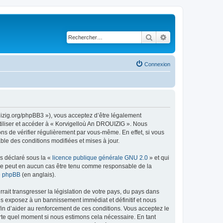
Rechercher
Recherche avancé
Connexion
uizig.org/phpBB3 »), vous acceptez d’être légalement
tiliser et accéder à « Korvigelloù An DROUIZIG ». Nous
s de vérifier régulièrement par vous-même. En effet, si vous
le des conditions modifiées et mises à jour.
ns déclaré sous la «
licence publique générale GNU 2.0
» et qui
ed ne peut en aucun cas être tenu comme responsable de la
de phpBB
(en anglais).
ait transgresser la législation de votre pays, du pays dans
us exposez à un bannissement immédiat et définitif et nous
 afin d’aider au renforcement de ces conditions. Vous acceptez le
orte quel moment si nous estimons cela nécessaire. En tant