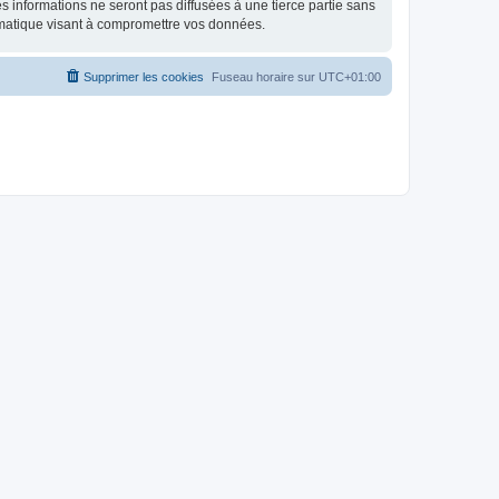
 informations ne seront pas diffusées à une tierce partie sans
rmatique visant à compromettre vos données.
Supprimer les cookies
Fuseau horaire sur
UTC+01:00