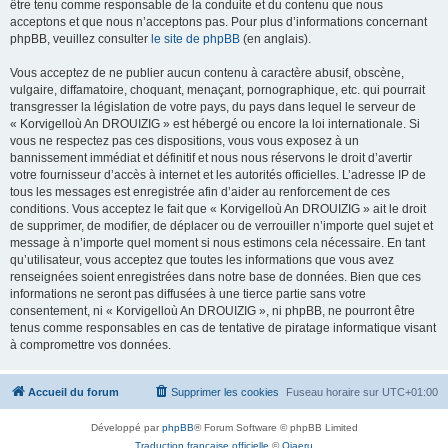
être tenu comme responsable de la conduite et du contenu que nous
acceptons et que nous n’acceptons pas. Pour plus d’informations concernant
phpBB, veuillez consulter
le site de phpBB
(en anglais).
Vous acceptez de ne publier aucun contenu à caractère abusif, obscène,
vulgaire, diffamatoire, choquant, menaçant, pornographique, etc. qui pourrait
transgresser la législation de votre pays, du pays dans lequel le serveur de
« Korvigelloù An DROUIZIG » est hébergé ou encore la loi internationale. Si
vous ne respectez pas ces dispositions, vous vous exposez à un
bannissement immédiat et définitif et nous nous réservons le droit d’avertir
votre fournisseur d’accès à internet et les autorités officielles. L’adresse IP de
tous les messages est enregistrée afin d’aider au renforcement de ces
conditions. Vous acceptez le fait que « Korvigelloù An DROUIZIG » ait le droit
de supprimer, de modifier, de déplacer ou de verrouiller n’importe quel sujet et
message à n’importe quel moment si nous estimons cela nécessaire. En tant
qu’utilisateur, vous acceptez que toutes les informations que vous avez
renseignées soient enregistrées dans notre base de données. Bien que ces
informations ne seront pas diffusées à une tierce partie sans votre
consentement, ni « Korvigelloù An DROUIZIG », ni phpBB, ne pourront être
tenus comme responsables en cas de tentative de piratage informatique visant
à compromettre vos données.
Accueil du forum
Supprimer les cookies
Fuseau horaire sur
UTC+01:00
Développé par
phpBB
® Forum Software © phpBB Limited
Traduction française officielle
©
Qiaeru