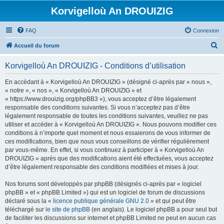
Korvigelloù An DROUIZIG
FAQ
Connexion
R
Accueil du forum
e
Korvigelloù An DROUIZIG - Conditions d’utilisation
c
h
En accédant à « Korvigelloù An DROUIZIG » (désigné ci-après par « nous »,
« notre », « nos », « Korvigelloù An DROUIZIG » et
e
« https://www.drouizig.org/phpBB3 »), vous acceptez d’être légalement
r
responsable des conditions suivantes. Si vous n’acceptez pas d’être
légalement responsable de toutes les conditions suivantes, veuillez ne pas
c
utiliser et accéder à « Korvigelloù An DROUIZIG ». Nous pouvons modifier ces
h
conditions à n’importe quel moment et nous essaierons de vous informer de
ces modifications, bien que nous vous conseillons de vérifier régulièrement
e
par vous-même. En effet, si vous continuez à participer à « Korvigelloù An
r
DROUIZIG » après que des modifications aient été effectuées, vous acceptez
d’être légalement responsable des conditions modifiées et mises à jour.
Nos forums sont développés par phpBB (désignés ci-après par « logiciel
phpBB » et « phpBB Limited ») qui est un logiciel de forum de discussions
déclaré sous la «
licence publique générale GNU 2.0
» et qui peut être
téléchargé sur
le site de phpBB
(en anglais). Le logiciel phpBB a pour seul but
de faciliter les discussions sur internet et phpBB Limited ne peut en aucun cas