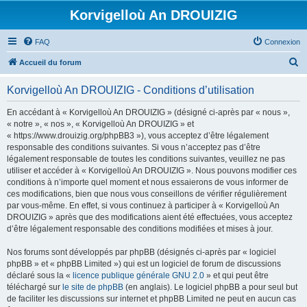
Korvigelloù An DROUIZIG
FAQ
Connexion
R
Accueil du forum
e
Korvigelloù An DROUIZIG - Conditions d’utilisation
c
h
En accédant à « Korvigelloù An DROUIZIG » (désigné ci-après par « nous »,
« notre », « nos », « Korvigelloù An DROUIZIG » et
e
« https://www.drouizig.org/phpBB3 »), vous acceptez d’être légalement
r
responsable des conditions suivantes. Si vous n’acceptez pas d’être
légalement responsable de toutes les conditions suivantes, veuillez ne pas
c
utiliser et accéder à « Korvigelloù An DROUIZIG ». Nous pouvons modifier ces
h
conditions à n’importe quel moment et nous essaierons de vous informer de
ces modifications, bien que nous vous conseillons de vérifier régulièrement
e
par vous-même. En effet, si vous continuez à participer à « Korvigelloù An
r
DROUIZIG » après que des modifications aient été effectuées, vous acceptez
d’être légalement responsable des conditions modifiées et mises à jour.
Nos forums sont développés par phpBB (désignés ci-après par « logiciel
phpBB » et « phpBB Limited ») qui est un logiciel de forum de discussions
déclaré sous la «
licence publique générale GNU 2.0
» et qui peut être
téléchargé sur
le site de phpBB
(en anglais). Le logiciel phpBB a pour seul but
de faciliter les discussions sur internet et phpBB Limited ne peut en aucun cas