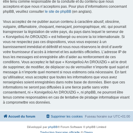
être tenu comme responsable de la conduite et du contenu que nous
acceptons et que nous n’acceptons pas. Pour plus d’informations concernant
phpBB, veuillez consulter
le site de phpBB
(en anglais).
Vous acceptez de ne publier aucun contenu à caractère abusif, obscène,
vulgaire, diffamatoire, choquant, menaçant, pornographique, etc. qui pourrait
transgresser la législation de votre pays, du pays dans lequel le serveur de
« Korvigelloù An DROUIZIG » est hébergé ou encore la loi internationale. Si
vous ne respectez pas ces dispositions, vous vous exposez à un
bannissement immédiat et définitif et nous nous réservons le droit d’avertir
votre fournisseur d’accès à internet et les autorités officielles. L’adresse IP de
tous les messages est enregistrée afin d’aider au renforcement de ces
conditions. Vous acceptez le fait que « Korvigelloù An DROUIZIG » ait le droit
de supprimer, de modifier, de déplacer ou de verrouiller n’importe quel sujet et
message à n’importe quel moment si nous estimons cela nécessaire. En tant
qu’utilisateur, vous acceptez que toutes les informations que vous avez
renseignées soient enregistrées dans notre base de données. Bien que ces
informations ne seront pas diffusées à une tierce partie sans votre
consentement, ni « Korvigelloù An DROUIZIG », ni phpBB, ne pourront être
tenus comme responsables en cas de tentative de piratage informatique visant
à compromettre vos données.
Accueil du forum
Supprimer les cookies
Fuseau horaire sur
UTC+01:00
Développé par
phpBB
® Forum Software © phpBB Limited
Traduction française officielle
©
Qiaeru