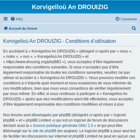
Korvigelloù An DROUIZIG
FAQ
Connexion
R
Accueil du forum
e
Korvigelloù An DROUIZIG - Conditions d’utilisation
c
h
En accédant à « Korvigelloù An DROUIZIG » (désigné ci-après par « nous »,
« notre », « nos », « Korvigelloù An DROUIZIG » et
e
« https://www.drouizig.org/phpBB3 »), vous acceptez d’être légalement
r
responsable des conditions suivantes. Si vous n’acceptez pas d’être
légalement responsable de toutes les conditions suivantes, veuillez ne pas
c
utiliser et accéder à « Korvigelloù An DROUIZIG ». Nous pouvons modifier ces
h
conditions à n’importe quel moment et nous essaierons de vous informer de
ces modifications, bien que nous vous conseillons de vérifier régulièrement
e
par vous-même. En effet, si vous continuez à participer à « Korvigelloù An
r
DROUIZIG » après que des modifications aient été effectuées, vous acceptez
d’être légalement responsable des conditions modifiées et mises à jour.
Nos forums sont développés par phpBB (désignés ci-après par « logiciel
phpBB » et « phpBB Limited ») qui est un logiciel de forum de discussions
déclaré sous la «
licence publique générale GNU 2.0
» et qui peut être
téléchargé sur
le site de phpBB
(en anglais). Le logiciel phpBB a pour seul but
de faciliter les discussions sur internet et phpBB Limited ne peut en aucun cas