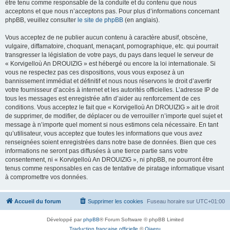
être tenu comme responsable de la conduite et du contenu que nous
acceptons et que nous n’acceptons pas. Pour plus d’informations concernant
phpBB, veuillez consulter
le site de phpBB
(en anglais).
Vous acceptez de ne publier aucun contenu à caractère abusif, obscène,
vulgaire, diffamatoire, choquant, menaçant, pornographique, etc. qui pourrait
transgresser la législation de votre pays, du pays dans lequel le serveur de
« Korvigelloù An DROUIZIG » est hébergé ou encore la loi internationale. Si
vous ne respectez pas ces dispositions, vous vous exposez à un
bannissement immédiat et définitif et nous nous réservons le droit d’avertir
votre fournisseur d’accès à internet et les autorités officielles. L’adresse IP de
tous les messages est enregistrée afin d’aider au renforcement de ces
conditions. Vous acceptez le fait que « Korvigelloù An DROUIZIG » ait le droit
de supprimer, de modifier, de déplacer ou de verrouiller n’importe quel sujet et
message à n’importe quel moment si nous estimons cela nécessaire. En tant
qu’utilisateur, vous acceptez que toutes les informations que vous avez
renseignées soient enregistrées dans notre base de données. Bien que ces
informations ne seront pas diffusées à une tierce partie sans votre
consentement, ni « Korvigelloù An DROUIZIG », ni phpBB, ne pourront être
tenus comme responsables en cas de tentative de piratage informatique visant
à compromettre vos données.
Accueil du forum
Supprimer les cookies
Fuseau horaire sur
UTC+01:00
Développé par
phpBB
® Forum Software © phpBB Limited
Traduction française officielle
©
Qiaeru