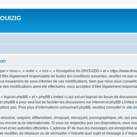
ROUIZIG
ion
ar « nous », « notre », « nos », « Korvigelloù An DROUIZIG » et « https://www.dro
’être légalement responsable de toutes les conditions suivantes, veuillez ne pas u
us essaierons de vous informer de ces modifications, bien que nous vous conseillon
 des modifications aient été effectuées, vous acceptez d’être légalement responsab
 logiciel phpBB » et « phpBB Limited ») qui est un logiciel de forum de discussio
iel phpBB a pour seul but de faciliter les discussions sur internet et phpBB Limit
ptons pas. Pour plus d’informations concernant phpBB, veuillez consulter
le site 
obscène, vulgaire, diffamatoire, choquant, menaçant, pornographique, etc. qui pourr
u encore la loi internationale. Si vous ne respectez pas ces dispositions, vous vo
ernet et les autorités officielles. L’adresse IP de tous les messages est enregistrée
 de modifier, de déplacer ou de verrouiller n’importe quel sujet et message à n’imp