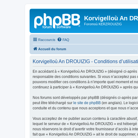
Korvigelloù An D
Foromoù KERZROUIZIG
Raccourcis
FAQ
Accueil du forum
Korvigelloù An DROUIZIG - Conditions d’utilisat
En accédant à « Korvigelloù An DROUIZIG » (désigné ci-après p
responsable des conditions suivantes. Si vous n’acceptez pas d
pouvons modifier ces conditions à n’importe quel moment et no
continuez à participer à « Korvigelloù An DROUIZIG » après que
Nos forums sont développés par phpBB (désignés ci-après par «
peut être téléchargé sur
le site de phpBB
(en anglais). Le logic
conduite et du contenu que nous acceptons et que nous n’acce
Vous acceptez de ne publier aucun contenu à caractère abusif, 
lequel le serveur de « Korvigelloù An DROUIZIG » est hébergé o
nous réservons le droit d’avertir votre fournisseur d’accès à int
fait que « Korvigelloù An DROUIZIG » ait le droit de supprimer,