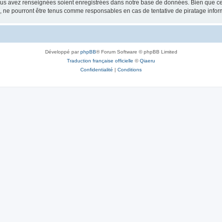
vous avez renseignées soient enregistrées dans notre base de données. Bien que ces
, ne pourront être tenus comme responsables en cas de tentative de piratage info
Développé par
phpBB
® Forum Software © phpBB Limited
Traduction française officielle
©
Qiaeru
Confidentialité
|
Conditions