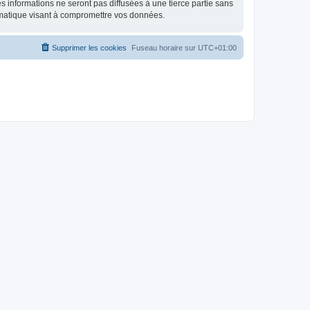
 informations ne seront pas diffusées à une tierce partie sans
rmatique visant à compromettre vos données.
Supprimer les cookies
Fuseau horaire sur
UTC+01:00