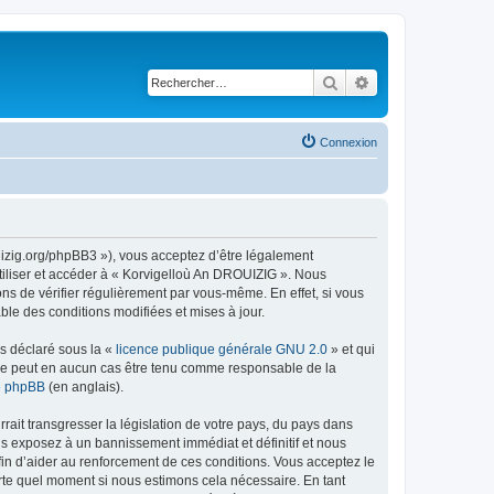
Rechercher
Recherche avancé
Connexion
uizig.org/phpBB3 »), vous acceptez d’être légalement
tiliser et accéder à « Korvigelloù An DROUIZIG ». Nous
s de vérifier régulièrement par vous-même. En effet, si vous
le des conditions modifiées et mises à jour.
ns déclaré sous la «
licence publique générale GNU 2.0
» et qui
ed ne peut en aucun cas être tenu comme responsable de la
de phpBB
(en anglais).
ait transgresser la législation de votre pays, du pays dans
us exposez à un bannissement immédiat et définitif et nous
 afin d’aider au renforcement de ces conditions. Vous acceptez le
orte quel moment si nous estimons cela nécessaire. En tant