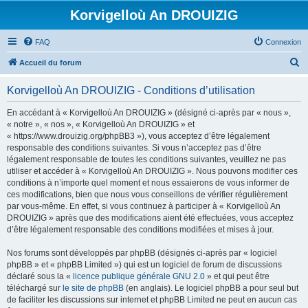
Korvigelloù An DROUIZIG
FAQ
Connexion
R
Accueil du forum
e
Korvigelloù An DROUIZIG - Conditions d’utilisation
c
h
En accédant à « Korvigelloù An DROUIZIG » (désigné ci-après par « nous »,
« notre », « nos », « Korvigelloù An DROUIZIG » et
e
« https://www.drouizig.org/phpBB3 »), vous acceptez d’être légalement
r
responsable des conditions suivantes. Si vous n’acceptez pas d’être
légalement responsable de toutes les conditions suivantes, veuillez ne pas
c
utiliser et accéder à « Korvigelloù An DROUIZIG ». Nous pouvons modifier ces
h
conditions à n’importe quel moment et nous essaierons de vous informer de
ces modifications, bien que nous vous conseillons de vérifier régulièrement
e
par vous-même. En effet, si vous continuez à participer à « Korvigelloù An
r
DROUIZIG » après que des modifications aient été effectuées, vous acceptez
d’être légalement responsable des conditions modifiées et mises à jour.
Nos forums sont développés par phpBB (désignés ci-après par « logiciel
phpBB » et « phpBB Limited ») qui est un logiciel de forum de discussions
déclaré sous la «
licence publique générale GNU 2.0
» et qui peut être
téléchargé sur
le site de phpBB
(en anglais). Le logiciel phpBB a pour seul but
de faciliter les discussions sur internet et phpBB Limited ne peut en aucun cas