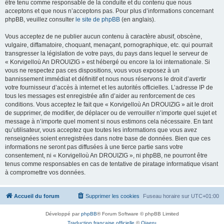
être tenu comme responsable de la conduite et du contenu que nous
acceptons et que nous n’acceptons pas. Pour plus d’informations concernant
phpBB, veuillez consulter
le site de phpBB
(en anglais).
Vous acceptez de ne publier aucun contenu à caractère abusif, obscène,
vulgaire, diffamatoire, choquant, menaçant, pornographique, etc. qui pourrait
transgresser la législation de votre pays, du pays dans lequel le serveur de
« Korvigelloù An DROUIZIG » est hébergé ou encore la loi internationale. Si
vous ne respectez pas ces dispositions, vous vous exposez à un
bannissement immédiat et définitif et nous nous réservons le droit d’avertir
votre fournisseur d’accès à internet et les autorités officielles. L’adresse IP de
tous les messages est enregistrée afin d’aider au renforcement de ces
conditions. Vous acceptez le fait que « Korvigelloù An DROUIZIG » ait le droit
de supprimer, de modifier, de déplacer ou de verrouiller n’importe quel sujet et
message à n’importe quel moment si nous estimons cela nécessaire. En tant
qu’utilisateur, vous acceptez que toutes les informations que vous avez
renseignées soient enregistrées dans notre base de données. Bien que ces
informations ne seront pas diffusées à une tierce partie sans votre
consentement, ni « Korvigelloù An DROUIZIG », ni phpBB, ne pourront être
tenus comme responsables en cas de tentative de piratage informatique visant
à compromettre vos données.
Accueil du forum
Supprimer les cookies
Fuseau horaire sur
UTC+01:00
Développé par
phpBB
® Forum Software © phpBB Limited
Traduction française officielle
©
Qiaeru