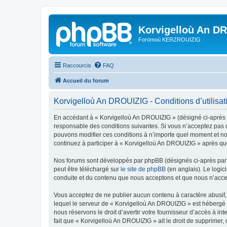
Korvigelloù An D
Foromoù KERZROUIZIG
Raccourcis
FAQ
Accueil du forum
Korvigelloù An DROUIZIG - Conditions d’utilisat
En accédant à « Korvigelloù An DROUIZIG » (désigné ci-après p
responsable des conditions suivantes. Si vous n’acceptez pas d
pouvons modifier ces conditions à n’importe quel moment et no
continuez à participer à « Korvigelloù An DROUIZIG » après que
Nos forums sont développés par phpBB (désignés ci-après par «
peut être téléchargé sur
le site de phpBB
(en anglais). Le logic
conduite et du contenu que nous acceptons et que nous n’acce
Vous acceptez de ne publier aucun contenu à caractère abusif, 
lequel le serveur de « Korvigelloù An DROUIZIG » est hébergé o
nous réservons le droit d’avertir votre fournisseur d’accès à int
fait que « Korvigelloù An DROUIZIG » ait le droit de supprimer,