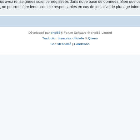
vous avez renseignées soient enregistrées dans notre base de données. Bien que ces
, ne pourront être tenus comme responsables en cas de tentative de piratage info
Développé par
phpBB
® Forum Software © phpBB Limited
Traduction française officielle
©
Qiaeru
Confidentialité
|
Conditions