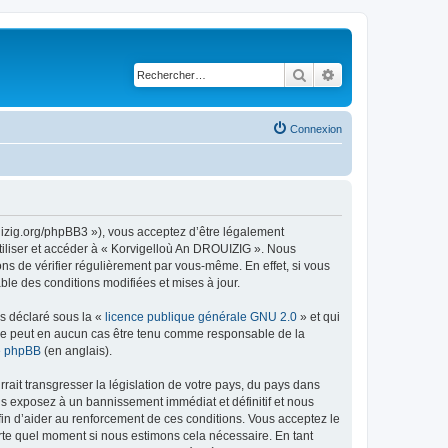
Rechercher
Recherche avancé
Connexion
uizig.org/phpBB3 »), vous acceptez d’être légalement
tiliser et accéder à « Korvigelloù An DROUIZIG ». Nous
s de vérifier régulièrement par vous-même. En effet, si vous
le des conditions modifiées et mises à jour.
ns déclaré sous la «
licence publique générale GNU 2.0
» et qui
ed ne peut en aucun cas être tenu comme responsable de la
de phpBB
(en anglais).
ait transgresser la législation de votre pays, du pays dans
us exposez à un bannissement immédiat et définitif et nous
 afin d’aider au renforcement de ces conditions. Vous acceptez le
orte quel moment si nous estimons cela nécessaire. En tant