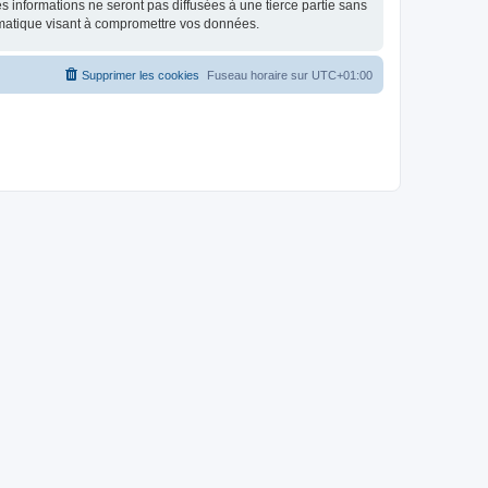
 informations ne seront pas diffusées à une tierce partie sans
rmatique visant à compromettre vos données.
Supprimer les cookies
Fuseau horaire sur
UTC+01:00