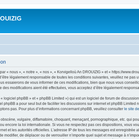
ROUIZIG
ion
ar « nous », « notre », « nos », « Korvigelloù An DROUIZIG » et « https://www.dro
’être légalement responsable de toutes les conditions suivantes, veuillez ne pas u
us essaierons de vous informer de ces modifications, bien que nous vous conseillon
 des modifications aient été effectuées, vous acceptez d’être légalement responsab
 logiciel phpBB » et « phpBB Limited ») qui est un logiciel de forum de discussio
iel phpBB a pour seul but de faciliter les discussions sur internet et phpBB Limit
ptons pas. Pour plus d’informations concernant phpBB, veuillez consulter
le site 
obscène, vulgaire, diffamatoire, choquant, menaçant, pornographique, etc. qui pourr
u encore la loi internationale. Si vous ne respectez pas ces dispositions, vous vo
ernet et les autorités officielles. L’adresse IP de tous les messages est enregistrée
 de modifier, de déplacer ou de verrouiller n’importe quel sujet et message à n’imp