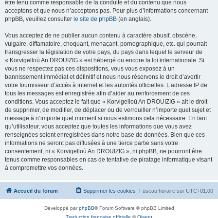
être tenu comme responsable de la conduite et du contenu que nous
acceptons et que nous n’acceptons pas. Pour plus d’informations concernant
phpBB, veuillez consulter
le site de phpBB
(en anglais).
Vous acceptez de ne publier aucun contenu à caractère abusif, obscène,
vulgaire, diffamatoire, choquant, menaçant, pornographique, etc. qui pourrait
transgresser la législation de votre pays, du pays dans lequel le serveur de
« Korvigelloù An DROUIZIG » est hébergé ou encore la loi internationale. Si
vous ne respectez pas ces dispositions, vous vous exposez à un
bannissement immédiat et définitif et nous nous réservons le droit d’avertir
votre fournisseur d’accès à internet et les autorités officielles. L’adresse IP de
tous les messages est enregistrée afin d’aider au renforcement de ces
conditions. Vous acceptez le fait que « Korvigelloù An DROUIZIG » ait le droit
de supprimer, de modifier, de déplacer ou de verrouiller n’importe quel sujet et
message à n’importe quel moment si nous estimons cela nécessaire. En tant
qu’utilisateur, vous acceptez que toutes les informations que vous avez
renseignées soient enregistrées dans notre base de données. Bien que ces
informations ne seront pas diffusées à une tierce partie sans votre
consentement, ni « Korvigelloù An DROUIZIG », ni phpBB, ne pourront être
tenus comme responsables en cas de tentative de piratage informatique visant
à compromettre vos données.
Accueil du forum
Supprimer les cookies
Fuseau horaire sur
UTC+01:00
Développé par
phpBB
® Forum Software © phpBB Limited
Traduction française officielle
©
Qiaeru