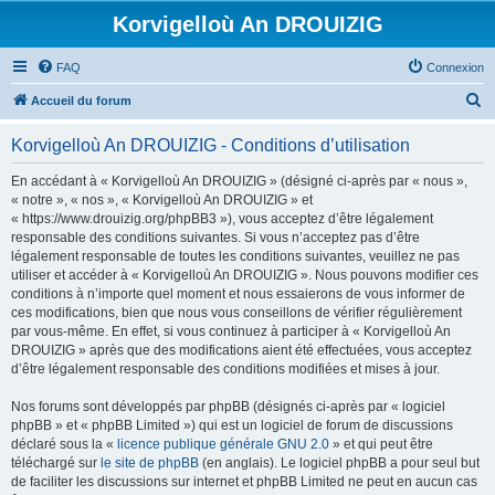
Korvigelloù An DROUIZIG
FAQ
Connexion
R
Accueil du forum
e
Korvigelloù An DROUIZIG - Conditions d’utilisation
c
h
En accédant à « Korvigelloù An DROUIZIG » (désigné ci-après par « nous »,
« notre », « nos », « Korvigelloù An DROUIZIG » et
e
« https://www.drouizig.org/phpBB3 »), vous acceptez d’être légalement
r
responsable des conditions suivantes. Si vous n’acceptez pas d’être
légalement responsable de toutes les conditions suivantes, veuillez ne pas
c
utiliser et accéder à « Korvigelloù An DROUIZIG ». Nous pouvons modifier ces
h
conditions à n’importe quel moment et nous essaierons de vous informer de
ces modifications, bien que nous vous conseillons de vérifier régulièrement
e
par vous-même. En effet, si vous continuez à participer à « Korvigelloù An
r
DROUIZIG » après que des modifications aient été effectuées, vous acceptez
d’être légalement responsable des conditions modifiées et mises à jour.
Nos forums sont développés par phpBB (désignés ci-après par « logiciel
phpBB » et « phpBB Limited ») qui est un logiciel de forum de discussions
déclaré sous la «
licence publique générale GNU 2.0
» et qui peut être
téléchargé sur
le site de phpBB
(en anglais). Le logiciel phpBB a pour seul but
de faciliter les discussions sur internet et phpBB Limited ne peut en aucun cas