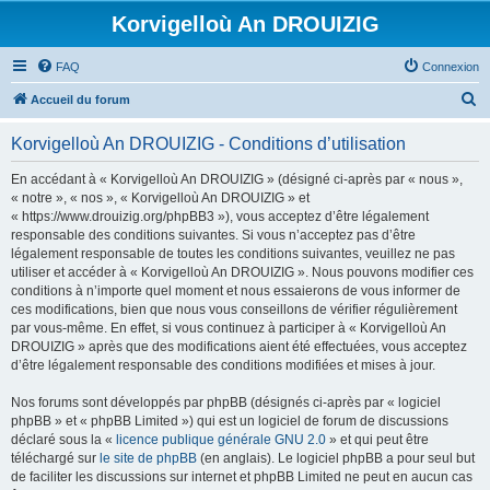
Korvigelloù An DROUIZIG
FAQ
Connexion
R
Accueil du forum
e
Korvigelloù An DROUIZIG - Conditions d’utilisation
c
h
En accédant à « Korvigelloù An DROUIZIG » (désigné ci-après par « nous »,
« notre », « nos », « Korvigelloù An DROUIZIG » et
e
« https://www.drouizig.org/phpBB3 »), vous acceptez d’être légalement
r
responsable des conditions suivantes. Si vous n’acceptez pas d’être
légalement responsable de toutes les conditions suivantes, veuillez ne pas
c
utiliser et accéder à « Korvigelloù An DROUIZIG ». Nous pouvons modifier ces
h
conditions à n’importe quel moment et nous essaierons de vous informer de
ces modifications, bien que nous vous conseillons de vérifier régulièrement
e
par vous-même. En effet, si vous continuez à participer à « Korvigelloù An
r
DROUIZIG » après que des modifications aient été effectuées, vous acceptez
d’être légalement responsable des conditions modifiées et mises à jour.
Nos forums sont développés par phpBB (désignés ci-après par « logiciel
phpBB » et « phpBB Limited ») qui est un logiciel de forum de discussions
déclaré sous la «
licence publique générale GNU 2.0
» et qui peut être
téléchargé sur
le site de phpBB
(en anglais). Le logiciel phpBB a pour seul but
de faciliter les discussions sur internet et phpBB Limited ne peut en aucun cas