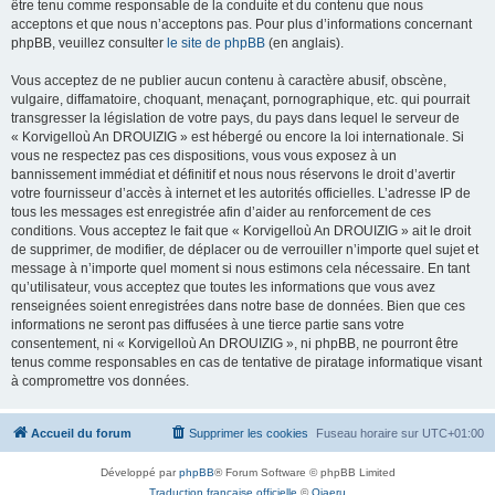
être tenu comme responsable de la conduite et du contenu que nous
acceptons et que nous n’acceptons pas. Pour plus d’informations concernant
phpBB, veuillez consulter
le site de phpBB
(en anglais).
Vous acceptez de ne publier aucun contenu à caractère abusif, obscène,
vulgaire, diffamatoire, choquant, menaçant, pornographique, etc. qui pourrait
transgresser la législation de votre pays, du pays dans lequel le serveur de
« Korvigelloù An DROUIZIG » est hébergé ou encore la loi internationale. Si
vous ne respectez pas ces dispositions, vous vous exposez à un
bannissement immédiat et définitif et nous nous réservons le droit d’avertir
votre fournisseur d’accès à internet et les autorités officielles. L’adresse IP de
tous les messages est enregistrée afin d’aider au renforcement de ces
conditions. Vous acceptez le fait que « Korvigelloù An DROUIZIG » ait le droit
de supprimer, de modifier, de déplacer ou de verrouiller n’importe quel sujet et
message à n’importe quel moment si nous estimons cela nécessaire. En tant
qu’utilisateur, vous acceptez que toutes les informations que vous avez
renseignées soient enregistrées dans notre base de données. Bien que ces
informations ne seront pas diffusées à une tierce partie sans votre
consentement, ni « Korvigelloù An DROUIZIG », ni phpBB, ne pourront être
tenus comme responsables en cas de tentative de piratage informatique visant
à compromettre vos données.
Accueil du forum
Supprimer les cookies
Fuseau horaire sur
UTC+01:00
Développé par
phpBB
® Forum Software © phpBB Limited
Traduction française officielle
©
Qiaeru