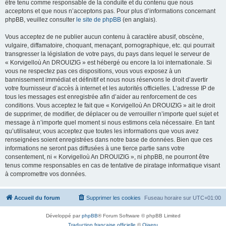
être tenu comme responsable de la conduite et du contenu que nous
acceptons et que nous n’acceptons pas. Pour plus d’informations concernant
phpBB, veuillez consulter
le site de phpBB
(en anglais).
Vous acceptez de ne publier aucun contenu à caractère abusif, obscène,
vulgaire, diffamatoire, choquant, menaçant, pornographique, etc. qui pourrait
transgresser la législation de votre pays, du pays dans lequel le serveur de
« Korvigelloù An DROUIZIG » est hébergé ou encore la loi internationale. Si
vous ne respectez pas ces dispositions, vous vous exposez à un
bannissement immédiat et définitif et nous nous réservons le droit d’avertir
votre fournisseur d’accès à internet et les autorités officielles. L’adresse IP de
tous les messages est enregistrée afin d’aider au renforcement de ces
conditions. Vous acceptez le fait que « Korvigelloù An DROUIZIG » ait le droit
de supprimer, de modifier, de déplacer ou de verrouiller n’importe quel sujet et
message à n’importe quel moment si nous estimons cela nécessaire. En tant
qu’utilisateur, vous acceptez que toutes les informations que vous avez
renseignées soient enregistrées dans notre base de données. Bien que ces
informations ne seront pas diffusées à une tierce partie sans votre
consentement, ni « Korvigelloù An DROUIZIG », ni phpBB, ne pourront être
tenus comme responsables en cas de tentative de piratage informatique visant
à compromettre vos données.
Accueil du forum
Supprimer les cookies
Fuseau horaire sur
UTC+01:00
Développé par
phpBB
® Forum Software © phpBB Limited
Traduction française officielle
©
Qiaeru