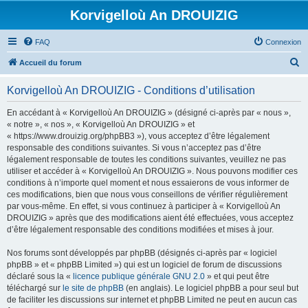
Korvigelloù An DROUIZIG
FAQ
Connexion
R
Accueil du forum
e
Korvigelloù An DROUIZIG - Conditions d’utilisation
c
h
En accédant à « Korvigelloù An DROUIZIG » (désigné ci-après par « nous »,
« notre », « nos », « Korvigelloù An DROUIZIG » et
e
« https://www.drouizig.org/phpBB3 »), vous acceptez d’être légalement
r
responsable des conditions suivantes. Si vous n’acceptez pas d’être
légalement responsable de toutes les conditions suivantes, veuillez ne pas
c
utiliser et accéder à « Korvigelloù An DROUIZIG ». Nous pouvons modifier ces
h
conditions à n’importe quel moment et nous essaierons de vous informer de
ces modifications, bien que nous vous conseillons de vérifier régulièrement
e
par vous-même. En effet, si vous continuez à participer à « Korvigelloù An
r
DROUIZIG » après que des modifications aient été effectuées, vous acceptez
d’être légalement responsable des conditions modifiées et mises à jour.
Nos forums sont développés par phpBB (désignés ci-après par « logiciel
phpBB » et « phpBB Limited ») qui est un logiciel de forum de discussions
déclaré sous la «
licence publique générale GNU 2.0
» et qui peut être
téléchargé sur
le site de phpBB
(en anglais). Le logiciel phpBB a pour seul but
de faciliter les discussions sur internet et phpBB Limited ne peut en aucun cas