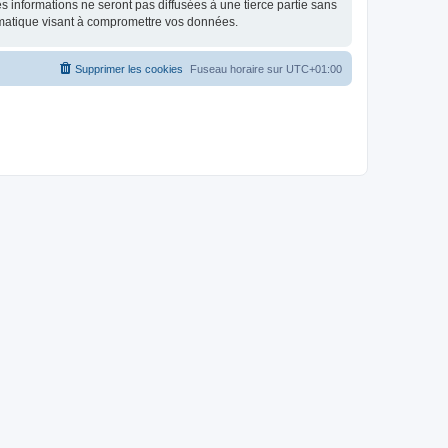
 informations ne seront pas diffusées à une tierce partie sans
rmatique visant à compromettre vos données.
Supprimer les cookies
Fuseau horaire sur
UTC+01:00