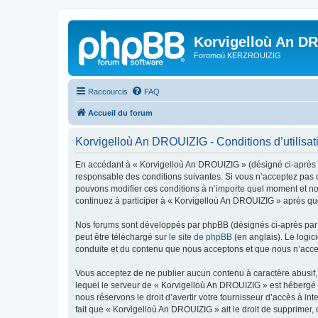
Korvigelloù An D
Foromoù KERZROUIZIG
Raccourcis
FAQ
Accueil du forum
Korvigelloù An DROUIZIG - Conditions d’utilisat
En accédant à « Korvigelloù An DROUIZIG » (désigné ci-après p
responsable des conditions suivantes. Si vous n’acceptez pas d
pouvons modifier ces conditions à n’importe quel moment et no
continuez à participer à « Korvigelloù An DROUIZIG » après que
Nos forums sont développés par phpBB (désignés ci-après par «
peut être téléchargé sur
le site de phpBB
(en anglais). Le logic
conduite et du contenu que nous acceptons et que nous n’acce
Vous acceptez de ne publier aucun contenu à caractère abusif, 
lequel le serveur de « Korvigelloù An DROUIZIG » est hébergé o
nous réservons le droit d’avertir votre fournisseur d’accès à int
fait que « Korvigelloù An DROUIZIG » ait le droit de supprimer,