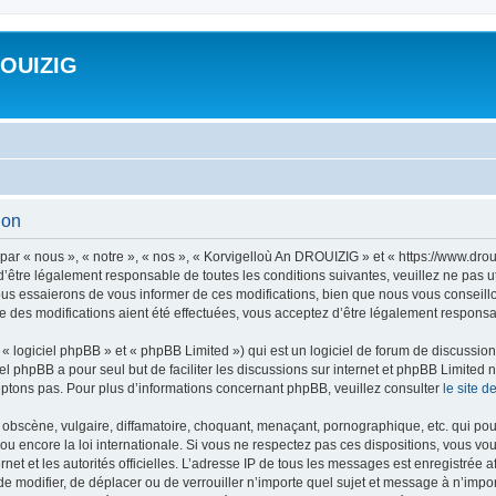
ROUIZIG
ion
ar « nous », « notre », « nos », « Korvigelloù An DROUIZIG » et « https://www.dro
’être légalement responsable de toutes les conditions suivantes, veuillez ne pas u
us essaierons de vous informer de ces modifications, bien que nous vous conseillon
 des modifications aient été effectuées, vous acceptez d’être légalement responsab
 logiciel phpBB » et « phpBB Limited ») qui est un logiciel de forum de discussio
iel phpBB a pour seul but de faciliter les discussions sur internet et phpBB Limit
ptons pas. Pour plus d’informations concernant phpBB, veuillez consulter
le site 
obscène, vulgaire, diffamatoire, choquant, menaçant, pornographique, etc. qui pourr
u encore la loi internationale. Si vous ne respectez pas ces dispositions, vous vo
ernet et les autorités officielles. L’adresse IP de tous les messages est enregistrée
 de modifier, de déplacer ou de verrouiller n’importe quel sujet et message à n’imp