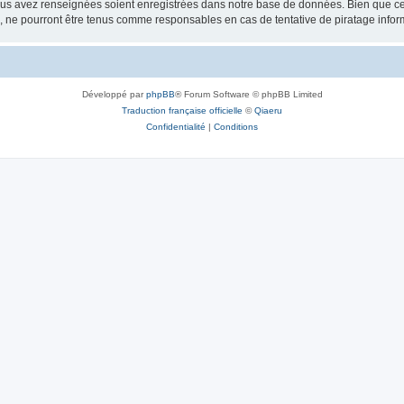
vous avez renseignées soient enregistrées dans notre base de données. Bien que ces
, ne pourront être tenus comme responsables en cas de tentative de piratage info
Développé par
phpBB
® Forum Software © phpBB Limited
Traduction française officielle
©
Qiaeru
Confidentialité
|
Conditions