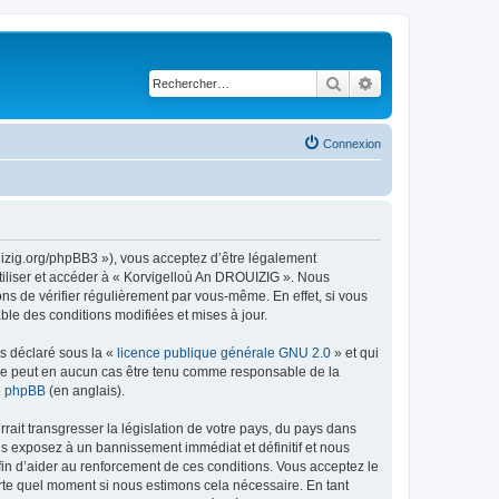
Rechercher
Recherche avancé
Connexion
uizig.org/phpBB3 »), vous acceptez d’être légalement
tiliser et accéder à « Korvigelloù An DROUIZIG ». Nous
s de vérifier régulièrement par vous-même. En effet, si vous
le des conditions modifiées et mises à jour.
ns déclaré sous la «
licence publique générale GNU 2.0
» et qui
ed ne peut en aucun cas être tenu comme responsable de la
de phpBB
(en anglais).
ait transgresser la législation de votre pays, du pays dans
us exposez à un bannissement immédiat et définitif et nous
 afin d’aider au renforcement de ces conditions. Vous acceptez le
orte quel moment si nous estimons cela nécessaire. En tant