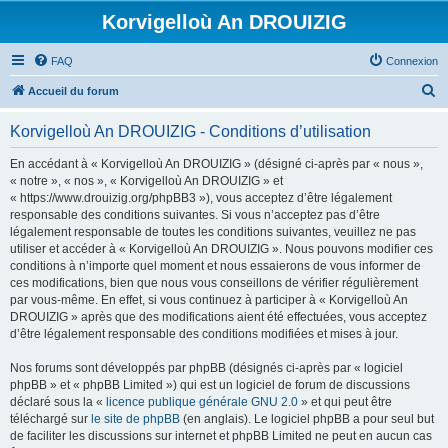
Korvigelloù An DROUIZIG
FAQ
Connexion
R
Accueil du forum
e
Korvigelloù An DROUIZIG - Conditions d’utilisation
c
h
En accédant à « Korvigelloù An DROUIZIG » (désigné ci-après par « nous »,
« notre », « nos », « Korvigelloù An DROUIZIG » et
e
« https://www.drouizig.org/phpBB3 »), vous acceptez d’être légalement
r
responsable des conditions suivantes. Si vous n’acceptez pas d’être
légalement responsable de toutes les conditions suivantes, veuillez ne pas
c
utiliser et accéder à « Korvigelloù An DROUIZIG ». Nous pouvons modifier ces
h
conditions à n’importe quel moment et nous essaierons de vous informer de
ces modifications, bien que nous vous conseillons de vérifier régulièrement
e
par vous-même. En effet, si vous continuez à participer à « Korvigelloù An
r
DROUIZIG » après que des modifications aient été effectuées, vous acceptez
d’être légalement responsable des conditions modifiées et mises à jour.
Nos forums sont développés par phpBB (désignés ci-après par « logiciel
phpBB » et « phpBB Limited ») qui est un logiciel de forum de discussions
déclaré sous la «
licence publique générale GNU 2.0
» et qui peut être
téléchargé sur
le site de phpBB
(en anglais). Le logiciel phpBB a pour seul but
de faciliter les discussions sur internet et phpBB Limited ne peut en aucun cas