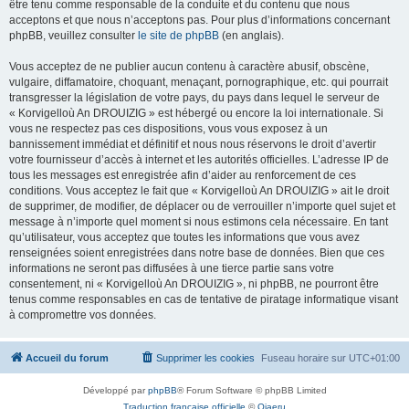
être tenu comme responsable de la conduite et du contenu que nous
acceptons et que nous n’acceptons pas. Pour plus d’informations concernant
phpBB, veuillez consulter
le site de phpBB
(en anglais).
Vous acceptez de ne publier aucun contenu à caractère abusif, obscène,
vulgaire, diffamatoire, choquant, menaçant, pornographique, etc. qui pourrait
transgresser la législation de votre pays, du pays dans lequel le serveur de
« Korvigelloù An DROUIZIG » est hébergé ou encore la loi internationale. Si
vous ne respectez pas ces dispositions, vous vous exposez à un
bannissement immédiat et définitif et nous nous réservons le droit d’avertir
votre fournisseur d’accès à internet et les autorités officielles. L’adresse IP de
tous les messages est enregistrée afin d’aider au renforcement de ces
conditions. Vous acceptez le fait que « Korvigelloù An DROUIZIG » ait le droit
de supprimer, de modifier, de déplacer ou de verrouiller n’importe quel sujet et
message à n’importe quel moment si nous estimons cela nécessaire. En tant
qu’utilisateur, vous acceptez que toutes les informations que vous avez
renseignées soient enregistrées dans notre base de données. Bien que ces
informations ne seront pas diffusées à une tierce partie sans votre
consentement, ni « Korvigelloù An DROUIZIG », ni phpBB, ne pourront être
tenus comme responsables en cas de tentative de piratage informatique visant
à compromettre vos données.
Accueil du forum
Supprimer les cookies
Fuseau horaire sur
UTC+01:00
Développé par
phpBB
® Forum Software © phpBB Limited
Traduction française officielle
©
Qiaeru