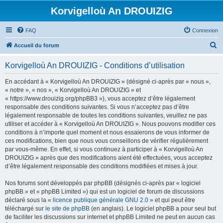
Korvigelloù An DROUIZIG
FAQ
Connexion
R
Accueil du forum
e
Korvigelloù An DROUIZIG - Conditions d’utilisation
c
h
En accédant à « Korvigelloù An DROUIZIG » (désigné ci-après par « nous »,
« notre », « nos », « Korvigelloù An DROUIZIG » et
e
« https://www.drouizig.org/phpBB3 »), vous acceptez d’être légalement
r
responsable des conditions suivantes. Si vous n’acceptez pas d’être
légalement responsable de toutes les conditions suivantes, veuillez ne pas
c
utiliser et accéder à « Korvigelloù An DROUIZIG ». Nous pouvons modifier ces
h
conditions à n’importe quel moment et nous essaierons de vous informer de
ces modifications, bien que nous vous conseillons de vérifier régulièrement
e
par vous-même. En effet, si vous continuez à participer à « Korvigelloù An
r
DROUIZIG » après que des modifications aient été effectuées, vous acceptez
d’être légalement responsable des conditions modifiées et mises à jour.
Nos forums sont développés par phpBB (désignés ci-après par « logiciel
phpBB » et « phpBB Limited ») qui est un logiciel de forum de discussions
déclaré sous la «
licence publique générale GNU 2.0
» et qui peut être
téléchargé sur
le site de phpBB
(en anglais). Le logiciel phpBB a pour seul but
de faciliter les discussions sur internet et phpBB Limited ne peut en aucun cas