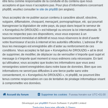
être tenu comme responsable de la conduite et du contenu que nous
acceptons et que nous n’acceptons pas. Pour plus d’informations concernant
phpBB, veuillez consulter
le site de phpBB
(en anglais).
Vous acceptez de ne publier aucun contenu à caractère abusif, obscène,
vulgaire, diffamatoire, choquant, menaçant, pornographique, etc. qui pourrait
transgresser la législation de votre pays, du pays dans lequel le serveur de
« Korvigelloù An DROUIZIG » est hébergé ou encore la loi internationale. Si
vous ne respectez pas ces dispositions, vous vous exposez à un
bannissement immédiat et définitif et nous nous réservons le droit d’avertir
votre fournisseur d’accès à internet et les autorités officielles. L’adresse IP de
tous les messages est enregistrée afin d’aider au renforcement de ces
conditions. Vous acceptez le fait que « Korvigelloù An DROUIZIG » ait le droit
de supprimer, de modifier, de déplacer ou de verrouiller n’importe quel sujet et
message à n’importe quel moment si nous estimons cela nécessaire. En tant
qu’utilisateur, vous acceptez que toutes les informations que vous avez
renseignées soient enregistrées dans notre base de données. Bien que ces
informations ne seront pas diffusées à une tierce partie sans votre
consentement, ni « Korvigelloù An DROUIZIG », ni phpBB, ne pourront être
tenus comme responsables en cas de tentative de piratage informatique visant
à compromettre vos données.
Accueil du forum
Supprimer les cookies
Fuseau horaire sur
UTC+01:00
Développé par
phpBB
® Forum Software © phpBB Limited
Traduction française officielle
©
Qiaeru