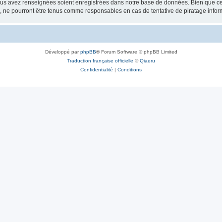
vous avez renseignées soient enregistrées dans notre base de données. Bien que ces
, ne pourront être tenus comme responsables en cas de tentative de piratage info
Développé par
phpBB
® Forum Software © phpBB Limited
Traduction française officielle
©
Qiaeru
Confidentialité
|
Conditions