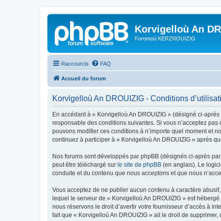
Korvigelloù An D
Foromoù KERZROUIZIG
Raccourcis
FAQ
Accueil du forum
Korvigelloù An DROUIZIG - Conditions d’utilisat
En accédant à « Korvigelloù An DROUIZIG » (désigné ci-après p
responsable des conditions suivantes. Si vous n’acceptez pas d
pouvons modifier ces conditions à n’importe quel moment et no
continuez à participer à « Korvigelloù An DROUIZIG » après que
Nos forums sont développés par phpBB (désignés ci-après par «
peut être téléchargé sur
le site de phpBB
(en anglais). Le logic
conduite et du contenu que nous acceptons et que nous n’acce
Vous acceptez de ne publier aucun contenu à caractère abusif, 
lequel le serveur de « Korvigelloù An DROUIZIG » est hébergé o
nous réservons le droit d’avertir votre fournisseur d’accès à int
fait que « Korvigelloù An DROUIZIG » ait le droit de supprimer,