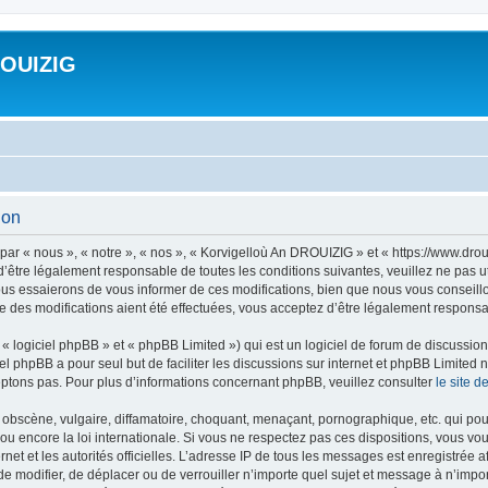
ROUIZIG
ion
ar « nous », « notre », « nos », « Korvigelloù An DROUIZIG » et « https://www.dro
’être légalement responsable de toutes les conditions suivantes, veuillez ne pas u
us essaierons de vous informer de ces modifications, bien que nous vous conseillon
 des modifications aient été effectuées, vous acceptez d’être légalement responsab
 logiciel phpBB » et « phpBB Limited ») qui est un logiciel de forum de discussio
iel phpBB a pour seul but de faciliter les discussions sur internet et phpBB Limit
ptons pas. Pour plus d’informations concernant phpBB, veuillez consulter
le site 
obscène, vulgaire, diffamatoire, choquant, menaçant, pornographique, etc. qui pourr
u encore la loi internationale. Si vous ne respectez pas ces dispositions, vous vo
ernet et les autorités officielles. L’adresse IP de tous les messages est enregistrée
 de modifier, de déplacer ou de verrouiller n’importe quel sujet et message à n’imp