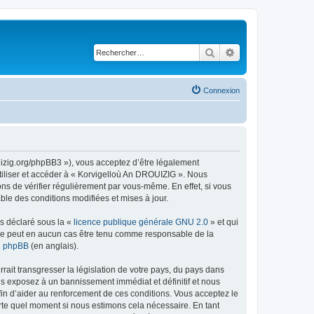
Rechercher
Recherche avancé
Connexion
uizig.org/phpBB3 »), vous acceptez d’être légalement
tiliser et accéder à « Korvigelloù An DROUIZIG ». Nous
s de vérifier régulièrement par vous-même. En effet, si vous
le des conditions modifiées et mises à jour.
ns déclaré sous la «
licence publique générale GNU 2.0
» et qui
ed ne peut en aucun cas être tenu comme responsable de la
de phpBB
(en anglais).
ait transgresser la législation de votre pays, du pays dans
us exposez à un bannissement immédiat et définitif et nous
 afin d’aider au renforcement de ces conditions. Vous acceptez le
orte quel moment si nous estimons cela nécessaire. En tant