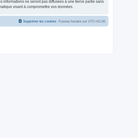
 informations ne seront pas diffusées à une tierce partie sans
rmatique visant à compromettre vos données.
Supprimer les cookies
Fuseau horaire sur
UTC+01:00