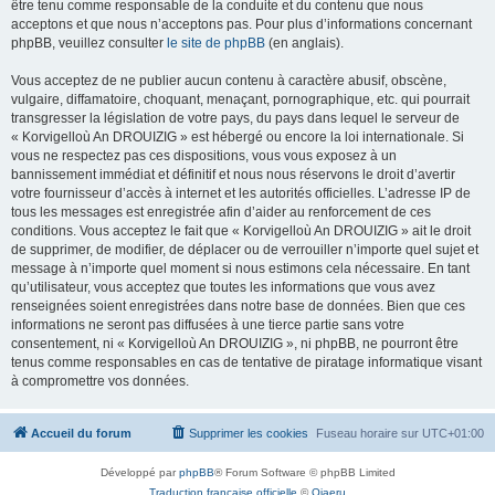
être tenu comme responsable de la conduite et du contenu que nous
acceptons et que nous n’acceptons pas. Pour plus d’informations concernant
phpBB, veuillez consulter
le site de phpBB
(en anglais).
Vous acceptez de ne publier aucun contenu à caractère abusif, obscène,
vulgaire, diffamatoire, choquant, menaçant, pornographique, etc. qui pourrait
transgresser la législation de votre pays, du pays dans lequel le serveur de
« Korvigelloù An DROUIZIG » est hébergé ou encore la loi internationale. Si
vous ne respectez pas ces dispositions, vous vous exposez à un
bannissement immédiat et définitif et nous nous réservons le droit d’avertir
votre fournisseur d’accès à internet et les autorités officielles. L’adresse IP de
tous les messages est enregistrée afin d’aider au renforcement de ces
conditions. Vous acceptez le fait que « Korvigelloù An DROUIZIG » ait le droit
de supprimer, de modifier, de déplacer ou de verrouiller n’importe quel sujet et
message à n’importe quel moment si nous estimons cela nécessaire. En tant
qu’utilisateur, vous acceptez que toutes les informations que vous avez
renseignées soient enregistrées dans notre base de données. Bien que ces
informations ne seront pas diffusées à une tierce partie sans votre
consentement, ni « Korvigelloù An DROUIZIG », ni phpBB, ne pourront être
tenus comme responsables en cas de tentative de piratage informatique visant
à compromettre vos données.
Accueil du forum
Supprimer les cookies
Fuseau horaire sur
UTC+01:00
Développé par
phpBB
® Forum Software © phpBB Limited
Traduction française officielle
©
Qiaeru