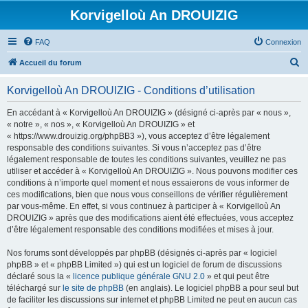
Korvigelloù An DROUIZIG
FAQ
Connexion
R
Accueil du forum
e
Korvigelloù An DROUIZIG - Conditions d’utilisation
c
h
En accédant à « Korvigelloù An DROUIZIG » (désigné ci-après par « nous »,
« notre », « nos », « Korvigelloù An DROUIZIG » et
e
« https://www.drouizig.org/phpBB3 »), vous acceptez d’être légalement
r
responsable des conditions suivantes. Si vous n’acceptez pas d’être
légalement responsable de toutes les conditions suivantes, veuillez ne pas
c
utiliser et accéder à « Korvigelloù An DROUIZIG ». Nous pouvons modifier ces
h
conditions à n’importe quel moment et nous essaierons de vous informer de
ces modifications, bien que nous vous conseillons de vérifier régulièrement
e
par vous-même. En effet, si vous continuez à participer à « Korvigelloù An
r
DROUIZIG » après que des modifications aient été effectuées, vous acceptez
d’être légalement responsable des conditions modifiées et mises à jour.
Nos forums sont développés par phpBB (désignés ci-après par « logiciel
phpBB » et « phpBB Limited ») qui est un logiciel de forum de discussions
déclaré sous la «
licence publique générale GNU 2.0
» et qui peut être
téléchargé sur
le site de phpBB
(en anglais). Le logiciel phpBB a pour seul but
de faciliter les discussions sur internet et phpBB Limited ne peut en aucun cas