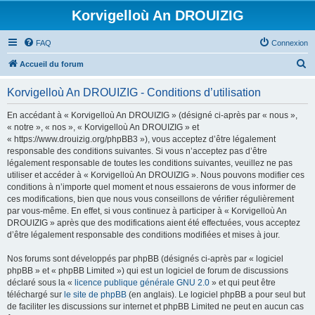
Korvigelloù An DROUIZIG
FAQ
Connexion
R
Accueil du forum
e
Korvigelloù An DROUIZIG - Conditions d’utilisation
c
h
En accédant à « Korvigelloù An DROUIZIG » (désigné ci-après par « nous »,
« notre », « nos », « Korvigelloù An DROUIZIG » et
e
« https://www.drouizig.org/phpBB3 »), vous acceptez d’être légalement
r
responsable des conditions suivantes. Si vous n’acceptez pas d’être
légalement responsable de toutes les conditions suivantes, veuillez ne pas
c
utiliser et accéder à « Korvigelloù An DROUIZIG ». Nous pouvons modifier ces
h
conditions à n’importe quel moment et nous essaierons de vous informer de
ces modifications, bien que nous vous conseillons de vérifier régulièrement
e
par vous-même. En effet, si vous continuez à participer à « Korvigelloù An
r
DROUIZIG » après que des modifications aient été effectuées, vous acceptez
d’être légalement responsable des conditions modifiées et mises à jour.
Nos forums sont développés par phpBB (désignés ci-après par « logiciel
phpBB » et « phpBB Limited ») qui est un logiciel de forum de discussions
déclaré sous la «
licence publique générale GNU 2.0
» et qui peut être
téléchargé sur
le site de phpBB
(en anglais). Le logiciel phpBB a pour seul but
de faciliter les discussions sur internet et phpBB Limited ne peut en aucun cas