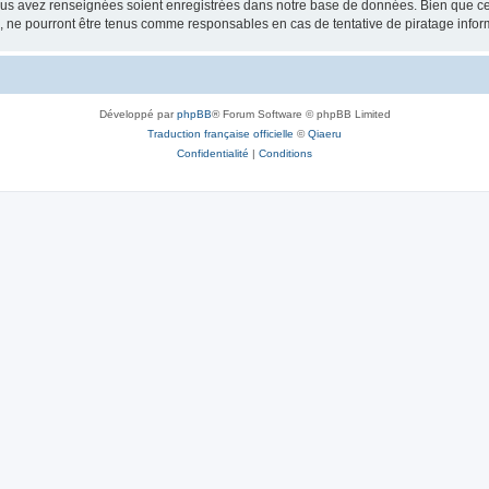
vous avez renseignées soient enregistrées dans notre base de données. Bien que ces
, ne pourront être tenus comme responsables en cas de tentative de piratage info
Développé par
phpBB
® Forum Software © phpBB Limited
Traduction française officielle
©
Qiaeru
Confidentialité
|
Conditions