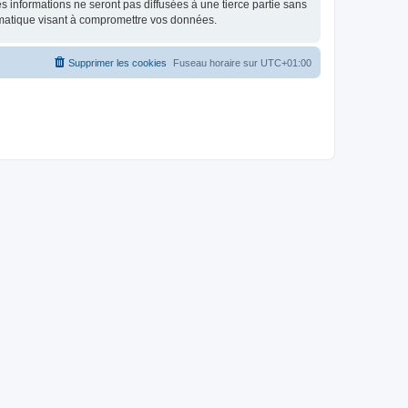
 informations ne seront pas diffusées à une tierce partie sans
rmatique visant à compromettre vos données.
Supprimer les cookies
Fuseau horaire sur
UTC+01:00