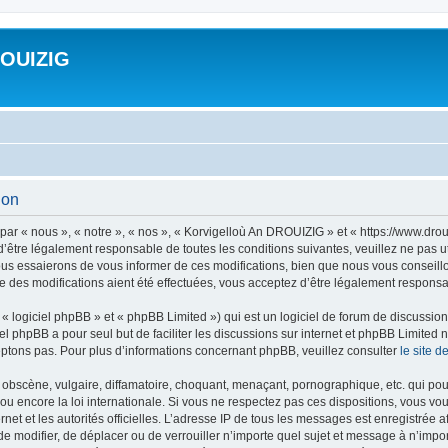
ROUIZIG
ion
ar « nous », « notre », « nos », « Korvigelloù An DROUIZIG » et « https://www.dro
’être légalement responsable de toutes les conditions suivantes, veuillez ne pas u
us essaierons de vous informer de ces modifications, bien que nous vous conseillon
 des modifications aient été effectuées, vous acceptez d’être légalement responsab
 logiciel phpBB » et « phpBB Limited ») qui est un logiciel de forum de discussio
iel phpBB a pour seul but de faciliter les discussions sur internet et phpBB Limit
ptons pas. Pour plus d’informations concernant phpBB, veuillez consulter
le site 
obscène, vulgaire, diffamatoire, choquant, menaçant, pornographique, etc. qui pourr
u encore la loi internationale. Si vous ne respectez pas ces dispositions, vous vo
ernet et les autorités officielles. L’adresse IP de tous les messages est enregistrée
 de modifier, de déplacer ou de verrouiller n’importe quel sujet et message à n’imp