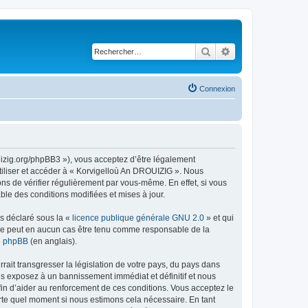
Rechercher
Recherche avancé
Connexion
uizig.org/phpBB3 »), vous acceptez d’être légalement
tiliser et accéder à « Korvigelloù An DROUIZIG ». Nous
s de vérifier régulièrement par vous-même. En effet, si vous
le des conditions modifiées et mises à jour.
ns déclaré sous la «
licence publique générale GNU 2.0
» et qui
ed ne peut en aucun cas être tenu comme responsable de la
de phpBB
(en anglais).
ait transgresser la législation de votre pays, du pays dans
us exposez à un bannissement immédiat et définitif et nous
 afin d’aider au renforcement de ces conditions. Vous acceptez le
orte quel moment si nous estimons cela nécessaire. En tant