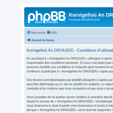
Korvigelloù An D
Foromoù KERZROUIZIG
Raccourcis
FAQ
Accueil du forum
Korvigelloù An DROUIZIG - Conditions d’utilisat
En accédant à « Korvigelloù An DROUIZIG » (désigné ci-après p
responsable des conditions suivantes. Si vous n’acceptez pas d
pouvons modifier ces conditions à n’importe quel moment et no
continuez à participer à « Korvigelloù An DROUIZIG » après que
Nos forums sont développés par phpBB (désignés ci-après par «
peut être téléchargé sur
le site de phpBB
(en anglais). Le logic
conduite et du contenu que nous acceptons et que nous n’acce
Vous acceptez de ne publier aucun contenu à caractère abusif, 
lequel le serveur de « Korvigelloù An DROUIZIG » est hébergé o
nous réservons le droit d’avertir votre fournisseur d’accès à int
fait que « Korvigelloù An DROUIZIG » ait le droit de supprimer,