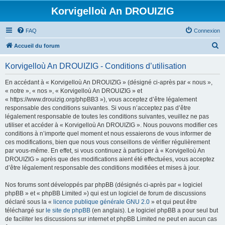
Korvigelloù An DROUIZIG
FAQ
Connexion
R
Accueil du forum
e
Korvigelloù An DROUIZIG - Conditions d’utilisation
c
h
En accédant à « Korvigelloù An DROUIZIG » (désigné ci-après par « nous »,
« notre », « nos », « Korvigelloù An DROUIZIG » et
e
« https://www.drouizig.org/phpBB3 »), vous acceptez d’être légalement
r
responsable des conditions suivantes. Si vous n’acceptez pas d’être
légalement responsable de toutes les conditions suivantes, veuillez ne pas
c
utiliser et accéder à « Korvigelloù An DROUIZIG ». Nous pouvons modifier ces
h
conditions à n’importe quel moment et nous essaierons de vous informer de
ces modifications, bien que nous vous conseillons de vérifier régulièrement
e
par vous-même. En effet, si vous continuez à participer à « Korvigelloù An
r
DROUIZIG » après que des modifications aient été effectuées, vous acceptez
d’être légalement responsable des conditions modifiées et mises à jour.
Nos forums sont développés par phpBB (désignés ci-après par « logiciel
phpBB » et « phpBB Limited ») qui est un logiciel de forum de discussions
déclaré sous la «
licence publique générale GNU 2.0
» et qui peut être
téléchargé sur
le site de phpBB
(en anglais). Le logiciel phpBB a pour seul but
de faciliter les discussions sur internet et phpBB Limited ne peut en aucun cas