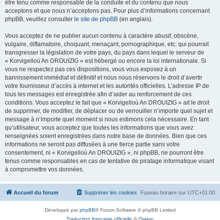
être tenu comme responsable de la conduite et du contenu que nous
acceptons et que nous n’acceptons pas. Pour plus d’informations concernant
phpBB, veuillez consulter
le site de phpBB
(en anglais).
Vous acceptez de ne publier aucun contenu à caractère abusif, obscène,
vulgaire, diffamatoire, choquant, menaçant, pornographique, etc. qui pourrait
transgresser la législation de votre pays, du pays dans lequel le serveur de
« Korvigelloù An DROUIZIG » est hébergé ou encore la loi internationale. Si
vous ne respectez pas ces dispositions, vous vous exposez à un
bannissement immédiat et définitif et nous nous réservons le droit d’avertir
votre fournisseur d’accès à internet et les autorités officielles. L’adresse IP de
tous les messages est enregistrée afin d’aider au renforcement de ces
conditions. Vous acceptez le fait que « Korvigelloù An DROUIZIG » ait le droit
de supprimer, de modifier, de déplacer ou de verrouiller n’importe quel sujet et
message à n’importe quel moment si nous estimons cela nécessaire. En tant
qu’utilisateur, vous acceptez que toutes les informations que vous avez
renseignées soient enregistrées dans notre base de données. Bien que ces
informations ne seront pas diffusées à une tierce partie sans votre
consentement, ni « Korvigelloù An DROUIZIG », ni phpBB, ne pourront être
tenus comme responsables en cas de tentative de piratage informatique visant
à compromettre vos données.
Accueil du forum
Supprimer les cookies
Fuseau horaire sur
UTC+01:00
Développé par
phpBB
® Forum Software © phpBB Limited
Traduction française officielle
©
Qiaeru