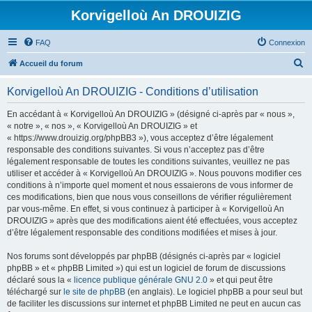
Korvigelloù An DROUIZIG
FAQ
Connexion
R
Accueil du forum
e
Korvigelloù An DROUIZIG - Conditions d’utilisation
c
h
En accédant à « Korvigelloù An DROUIZIG » (désigné ci-après par « nous »,
« notre », « nos », « Korvigelloù An DROUIZIG » et
e
« https://www.drouizig.org/phpBB3 »), vous acceptez d’être légalement
r
responsable des conditions suivantes. Si vous n’acceptez pas d’être
légalement responsable de toutes les conditions suivantes, veuillez ne pas
c
utiliser et accéder à « Korvigelloù An DROUIZIG ». Nous pouvons modifier ces
h
conditions à n’importe quel moment et nous essaierons de vous informer de
ces modifications, bien que nous vous conseillons de vérifier régulièrement
e
par vous-même. En effet, si vous continuez à participer à « Korvigelloù An
r
DROUIZIG » après que des modifications aient été effectuées, vous acceptez
d’être légalement responsable des conditions modifiées et mises à jour.
Nos forums sont développés par phpBB (désignés ci-après par « logiciel
phpBB » et « phpBB Limited ») qui est un logiciel de forum de discussions
déclaré sous la «
licence publique générale GNU 2.0
» et qui peut être
téléchargé sur
le site de phpBB
(en anglais). Le logiciel phpBB a pour seul but
de faciliter les discussions sur internet et phpBB Limited ne peut en aucun cas