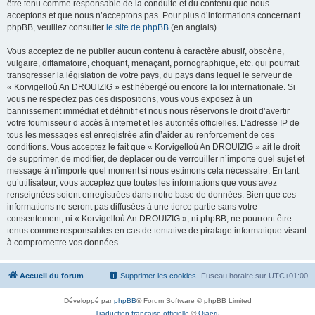
être tenu comme responsable de la conduite et du contenu que nous
acceptons et que nous n’acceptons pas. Pour plus d’informations concernant
phpBB, veuillez consulter
le site de phpBB
(en anglais).
Vous acceptez de ne publier aucun contenu à caractère abusif, obscène,
vulgaire, diffamatoire, choquant, menaçant, pornographique, etc. qui pourrait
transgresser la législation de votre pays, du pays dans lequel le serveur de
« Korvigelloù An DROUIZIG » est hébergé ou encore la loi internationale. Si
vous ne respectez pas ces dispositions, vous vous exposez à un
bannissement immédiat et définitif et nous nous réservons le droit d’avertir
votre fournisseur d’accès à internet et les autorités officielles. L’adresse IP de
tous les messages est enregistrée afin d’aider au renforcement de ces
conditions. Vous acceptez le fait que « Korvigelloù An DROUIZIG » ait le droit
de supprimer, de modifier, de déplacer ou de verrouiller n’importe quel sujet et
message à n’importe quel moment si nous estimons cela nécessaire. En tant
qu’utilisateur, vous acceptez que toutes les informations que vous avez
renseignées soient enregistrées dans notre base de données. Bien que ces
informations ne seront pas diffusées à une tierce partie sans votre
consentement, ni « Korvigelloù An DROUIZIG », ni phpBB, ne pourront être
tenus comme responsables en cas de tentative de piratage informatique visant
à compromettre vos données.
Accueil du forum
Supprimer les cookies
Fuseau horaire sur
UTC+01:00
Développé par
phpBB
® Forum Software © phpBB Limited
Traduction française officielle
©
Qiaeru