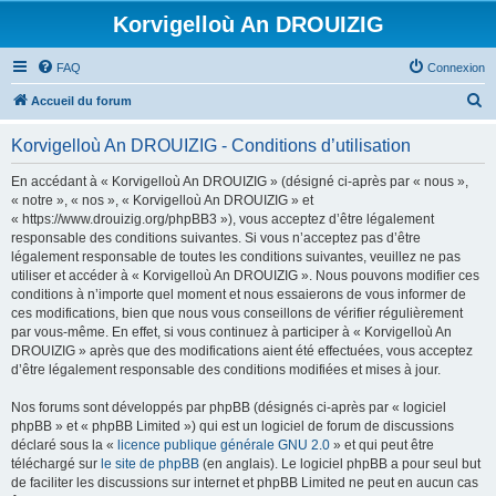
Korvigelloù An DROUIZIG
FAQ
Connexion
R
Accueil du forum
e
Korvigelloù An DROUIZIG - Conditions d’utilisation
c
h
En accédant à « Korvigelloù An DROUIZIG » (désigné ci-après par « nous »,
« notre », « nos », « Korvigelloù An DROUIZIG » et
e
« https://www.drouizig.org/phpBB3 »), vous acceptez d’être légalement
r
responsable des conditions suivantes. Si vous n’acceptez pas d’être
légalement responsable de toutes les conditions suivantes, veuillez ne pas
c
utiliser et accéder à « Korvigelloù An DROUIZIG ». Nous pouvons modifier ces
h
conditions à n’importe quel moment et nous essaierons de vous informer de
ces modifications, bien que nous vous conseillons de vérifier régulièrement
e
par vous-même. En effet, si vous continuez à participer à « Korvigelloù An
r
DROUIZIG » après que des modifications aient été effectuées, vous acceptez
d’être légalement responsable des conditions modifiées et mises à jour.
Nos forums sont développés par phpBB (désignés ci-après par « logiciel
phpBB » et « phpBB Limited ») qui est un logiciel de forum de discussions
déclaré sous la «
licence publique générale GNU 2.0
» et qui peut être
téléchargé sur
le site de phpBB
(en anglais). Le logiciel phpBB a pour seul but
de faciliter les discussions sur internet et phpBB Limited ne peut en aucun cas