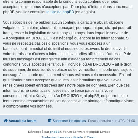
être tenu comme responsable de la conduite et du contenu que nous
acceptons et que nous n’acceptons pas. Pour plus d’informations concernant
phpBB, veuillez consulter
le site de phpBB
(en anglais).
Vous acceptez de ne publier aucun contenu à caractère abusif, obscène,
vulgaire, diffamatoire, choquant, menaçant, pornographique, etc. qui pourrait
transgresser la législation de votre pays, du pays dans lequel le serveur de
« Korvigelloù An DROUIZIG » est hébergé ou encore la loi internationale. Si
vous ne respectez pas ces dispositions, vous vous exposez à un
bannissement immédiat et définitif et nous nous réservons le droit d’avertir
votre fournisseur d’accès à internet et les autorités officielles. L’adresse IP de
tous les messages est enregistrée afin d’aider au renforcement de ces
conditions. Vous acceptez le fait que « Korvigelloù An DROUIZIG » ait le droit
de supprimer, de modifier, de déplacer ou de verrouiller n’importe quel sujet et
message à n’importe quel moment si nous estimons cela nécessaire. En tant
qu’utilisateur, vous acceptez que toutes les informations que vous avez
renseignées soient enregistrées dans notre base de données. Bien que ces
informations ne seront pas diffusées à une tierce partie sans votre
consentement, ni « Korvigelloù An DROUIZIG », ni phpBB, ne pourront être
tenus comme responsables en cas de tentative de piratage informatique visant
à compromettre vos données.
Accueil du forum
Supprimer les cookies
Fuseau horaire sur
UTC+01:00
Développé par
phpBB
® Forum Software © phpBB Limited
Traduction française officielle
©
Qiaeru