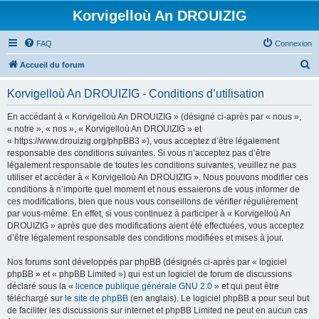
Korvigelloù An DROUIZIG
FAQ
Connexion
R
Accueil du forum
e
Korvigelloù An DROUIZIG - Conditions d’utilisation
c
h
En accédant à « Korvigelloù An DROUIZIG » (désigné ci-après par « nous »,
« notre », « nos », « Korvigelloù An DROUIZIG » et
e
« https://www.drouizig.org/phpBB3 »), vous acceptez d’être légalement
r
responsable des conditions suivantes. Si vous n’acceptez pas d’être
légalement responsable de toutes les conditions suivantes, veuillez ne pas
c
utiliser et accéder à « Korvigelloù An DROUIZIG ». Nous pouvons modifier ces
h
conditions à n’importe quel moment et nous essaierons de vous informer de
ces modifications, bien que nous vous conseillons de vérifier régulièrement
e
par vous-même. En effet, si vous continuez à participer à « Korvigelloù An
r
DROUIZIG » après que des modifications aient été effectuées, vous acceptez
d’être légalement responsable des conditions modifiées et mises à jour.
Nos forums sont développés par phpBB (désignés ci-après par « logiciel
phpBB » et « phpBB Limited ») qui est un logiciel de forum de discussions
déclaré sous la «
licence publique générale GNU 2.0
» et qui peut être
téléchargé sur
le site de phpBB
(en anglais). Le logiciel phpBB a pour seul but
de faciliter les discussions sur internet et phpBB Limited ne peut en aucun cas