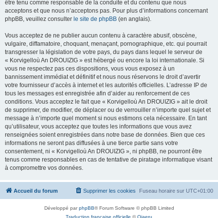
être tenu comme responsable de la conduite et du contenu que nous
acceptons et que nous n’acceptons pas. Pour plus d’informations concernant
phpBB, veuillez consulter
le site de phpBB
(en anglais).
Vous acceptez de ne publier aucun contenu à caractère abusif, obscène,
vulgaire, diffamatoire, choquant, menaçant, pornographique, etc. qui pourrait
transgresser la législation de votre pays, du pays dans lequel le serveur de
« Korvigelloù An DROUIZIG » est hébergé ou encore la loi internationale. Si
vous ne respectez pas ces dispositions, vous vous exposez à un
bannissement immédiat et définitif et nous nous réservons le droit d’avertir
votre fournisseur d’accès à internet et les autorités officielles. L’adresse IP de
tous les messages est enregistrée afin d’aider au renforcement de ces
conditions. Vous acceptez le fait que « Korvigelloù An DROUIZIG » ait le droit
de supprimer, de modifier, de déplacer ou de verrouiller n’importe quel sujet et
message à n’importe quel moment si nous estimons cela nécessaire. En tant
qu’utilisateur, vous acceptez que toutes les informations que vous avez
renseignées soient enregistrées dans notre base de données. Bien que ces
informations ne seront pas diffusées à une tierce partie sans votre
consentement, ni « Korvigelloù An DROUIZIG », ni phpBB, ne pourront être
tenus comme responsables en cas de tentative de piratage informatique visant
à compromettre vos données.
Accueil du forum
Supprimer les cookies
Fuseau horaire sur
UTC+01:00
Développé par
phpBB
® Forum Software © phpBB Limited
Traduction française officielle
©
Qiaeru