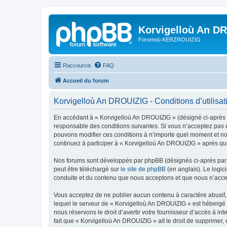
Korvigelloù An D
Foromoù KERZROUIZIG
Raccourcis
FAQ
Accueil du forum
Korvigelloù An DROUIZIG - Conditions d’utilisat
En accédant à « Korvigelloù An DROUIZIG » (désigné ci-après p
responsable des conditions suivantes. Si vous n’acceptez pas d
pouvons modifier ces conditions à n’importe quel moment et no
continuez à participer à « Korvigelloù An DROUIZIG » après que
Nos forums sont développés par phpBB (désignés ci-après par «
peut être téléchargé sur
le site de phpBB
(en anglais). Le logic
conduite et du contenu que nous acceptons et que nous n’acce
Vous acceptez de ne publier aucun contenu à caractère abusif, 
lequel le serveur de « Korvigelloù An DROUIZIG » est hébergé o
nous réservons le droit d’avertir votre fournisseur d’accès à int
fait que « Korvigelloù An DROUIZIG » ait le droit de supprimer,