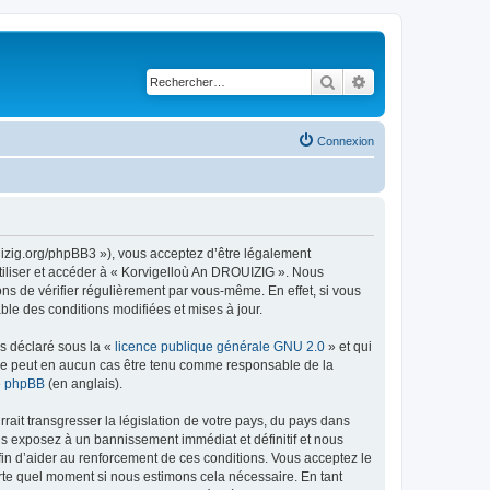
Rechercher
Recherche avancé
Connexion
uizig.org/phpBB3 »), vous acceptez d’être légalement
tiliser et accéder à « Korvigelloù An DROUIZIG ». Nous
s de vérifier régulièrement par vous-même. En effet, si vous
le des conditions modifiées et mises à jour.
ns déclaré sous la «
licence publique générale GNU 2.0
» et qui
ed ne peut en aucun cas être tenu comme responsable de la
de phpBB
(en anglais).
ait transgresser la législation de votre pays, du pays dans
us exposez à un bannissement immédiat et définitif et nous
 afin d’aider au renforcement de ces conditions. Vous acceptez le
orte quel moment si nous estimons cela nécessaire. En tant