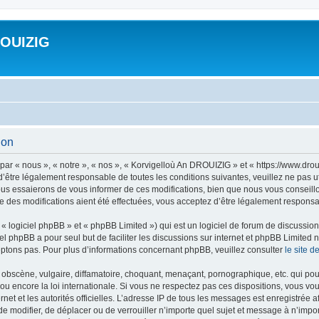
ROUIZIG
ion
ar « nous », « notre », « nos », « Korvigelloù An DROUIZIG » et « https://www.dro
’être légalement responsable de toutes les conditions suivantes, veuillez ne pas u
us essaierons de vous informer de ces modifications, bien que nous vous conseillon
 des modifications aient été effectuées, vous acceptez d’être légalement responsab
 logiciel phpBB » et « phpBB Limited ») qui est un logiciel de forum de discussio
iel phpBB a pour seul but de faciliter les discussions sur internet et phpBB Limit
ptons pas. Pour plus d’informations concernant phpBB, veuillez consulter
le site 
obscène, vulgaire, diffamatoire, choquant, menaçant, pornographique, etc. qui pourr
u encore la loi internationale. Si vous ne respectez pas ces dispositions, vous vo
ernet et les autorités officielles. L’adresse IP de tous les messages est enregistrée
 de modifier, de déplacer ou de verrouiller n’importe quel sujet et message à n’imp