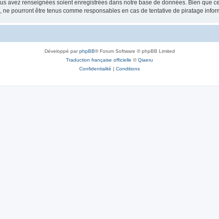
vous avez renseignées soient enregistrées dans notre base de données. Bien que ces
, ne pourront être tenus comme responsables en cas de tentative de piratage info
Développé par
phpBB
® Forum Software © phpBB Limited
Traduction française officielle
©
Qiaeru
Confidentialité
|
Conditions