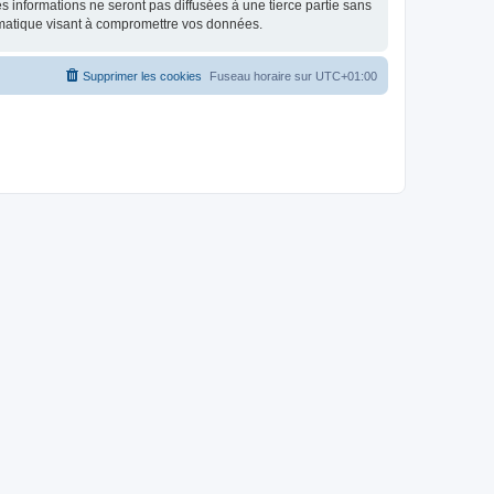
 informations ne seront pas diffusées à une tierce partie sans
rmatique visant à compromettre vos données.
Supprimer les cookies
Fuseau horaire sur
UTC+01:00