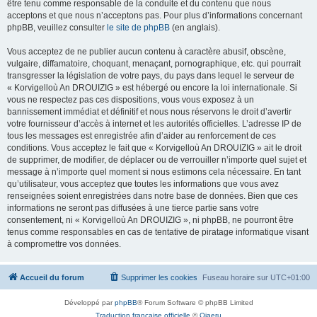
être tenu comme responsable de la conduite et du contenu que nous
acceptons et que nous n’acceptons pas. Pour plus d’informations concernant
phpBB, veuillez consulter
le site de phpBB
(en anglais).
Vous acceptez de ne publier aucun contenu à caractère abusif, obscène,
vulgaire, diffamatoire, choquant, menaçant, pornographique, etc. qui pourrait
transgresser la législation de votre pays, du pays dans lequel le serveur de
« Korvigelloù An DROUIZIG » est hébergé ou encore la loi internationale. Si
vous ne respectez pas ces dispositions, vous vous exposez à un
bannissement immédiat et définitif et nous nous réservons le droit d’avertir
votre fournisseur d’accès à internet et les autorités officielles. L’adresse IP de
tous les messages est enregistrée afin d’aider au renforcement de ces
conditions. Vous acceptez le fait que « Korvigelloù An DROUIZIG » ait le droit
de supprimer, de modifier, de déplacer ou de verrouiller n’importe quel sujet et
message à n’importe quel moment si nous estimons cela nécessaire. En tant
qu’utilisateur, vous acceptez que toutes les informations que vous avez
renseignées soient enregistrées dans notre base de données. Bien que ces
informations ne seront pas diffusées à une tierce partie sans votre
consentement, ni « Korvigelloù An DROUIZIG », ni phpBB, ne pourront être
tenus comme responsables en cas de tentative de piratage informatique visant
à compromettre vos données.
Accueil du forum
Supprimer les cookies
Fuseau horaire sur
UTC+01:00
Développé par
phpBB
® Forum Software © phpBB Limited
Traduction française officielle
©
Qiaeru