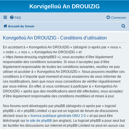
Korvigelloù An DROUIZIG
FAQ
Connexion
R
Accueil du forum
e
Korvigelloù An DROUIZIG - Conditions d’utilisation
c
h
En accédant à « Korvigelloù An DROUIZIG » (désigné ci-après par « nous »,
« notre », « nos », « Korvigelloù An DROUIZIG » et
e
« https://www.drouizig.org/phpBB3 »), vous acceptez d’être légalement
r
responsable des conditions suivantes. Si vous n’acceptez pas d’être
légalement responsable de toutes les conditions suivantes, veuillez ne pas
c
utiliser et accéder à « Korvigelloù An DROUIZIG ». Nous pouvons modifier ces
h
conditions à n’importe quel moment et nous essaierons de vous informer de
ces modifications, bien que nous vous conseillons de vérifier régulièrement
e
par vous-même. En effet, si vous continuez à participer à « Korvigelloù An
r
DROUIZIG » après que des modifications aient été effectuées, vous acceptez
d’être légalement responsable des conditions modifiées et mises à jour.
Nos forums sont développés par phpBB (désignés ci-après par « logiciel
phpBB » et « phpBB Limited ») qui est un logiciel de forum de discussions
déclaré sous la «
licence publique générale GNU 2.0
» et qui peut être
téléchargé sur
le site de phpBB
(en anglais). Le logiciel phpBB a pour seul but
de faciliter les discussions sur internet et phpBB Limited ne peut en aucun cas