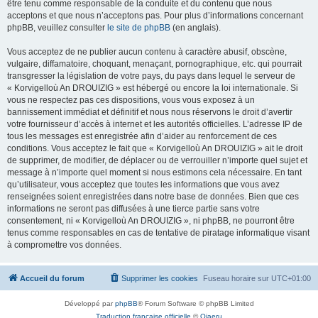
être tenu comme responsable de la conduite et du contenu que nous
acceptons et que nous n’acceptons pas. Pour plus d’informations concernant
phpBB, veuillez consulter
le site de phpBB
(en anglais).
Vous acceptez de ne publier aucun contenu à caractère abusif, obscène,
vulgaire, diffamatoire, choquant, menaçant, pornographique, etc. qui pourrait
transgresser la législation de votre pays, du pays dans lequel le serveur de
« Korvigelloù An DROUIZIG » est hébergé ou encore la loi internationale. Si
vous ne respectez pas ces dispositions, vous vous exposez à un
bannissement immédiat et définitif et nous nous réservons le droit d’avertir
votre fournisseur d’accès à internet et les autorités officielles. L’adresse IP de
tous les messages est enregistrée afin d’aider au renforcement de ces
conditions. Vous acceptez le fait que « Korvigelloù An DROUIZIG » ait le droit
de supprimer, de modifier, de déplacer ou de verrouiller n’importe quel sujet et
message à n’importe quel moment si nous estimons cela nécessaire. En tant
qu’utilisateur, vous acceptez que toutes les informations que vous avez
renseignées soient enregistrées dans notre base de données. Bien que ces
informations ne seront pas diffusées à une tierce partie sans votre
consentement, ni « Korvigelloù An DROUIZIG », ni phpBB, ne pourront être
tenus comme responsables en cas de tentative de piratage informatique visant
à compromettre vos données.
Accueil du forum
Supprimer les cookies
Fuseau horaire sur
UTC+01:00
Développé par
phpBB
® Forum Software © phpBB Limited
Traduction française officielle
©
Qiaeru