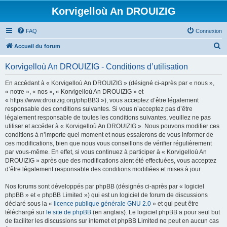
Korvigelloù An DROUIZIG
FAQ
Connexion
R
Accueil du forum
e
Korvigelloù An DROUIZIG - Conditions d’utilisation
c
h
En accédant à « Korvigelloù An DROUIZIG » (désigné ci-après par « nous »,
« notre », « nos », « Korvigelloù An DROUIZIG » et
e
« https://www.drouizig.org/phpBB3 »), vous acceptez d’être légalement
r
responsable des conditions suivantes. Si vous n’acceptez pas d’être
légalement responsable de toutes les conditions suivantes, veuillez ne pas
c
utiliser et accéder à « Korvigelloù An DROUIZIG ». Nous pouvons modifier ces
h
conditions à n’importe quel moment et nous essaierons de vous informer de
ces modifications, bien que nous vous conseillons de vérifier régulièrement
e
par vous-même. En effet, si vous continuez à participer à « Korvigelloù An
r
DROUIZIG » après que des modifications aient été effectuées, vous acceptez
d’être légalement responsable des conditions modifiées et mises à jour.
Nos forums sont développés par phpBB (désignés ci-après par « logiciel
phpBB » et « phpBB Limited ») qui est un logiciel de forum de discussions
déclaré sous la «
licence publique générale GNU 2.0
» et qui peut être
téléchargé sur
le site de phpBB
(en anglais). Le logiciel phpBB a pour seul but
de faciliter les discussions sur internet et phpBB Limited ne peut en aucun cas