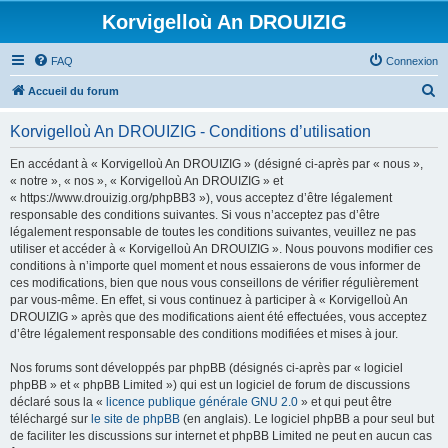
Korvigelloù An DROUIZIG
FAQ
Connexion
R
Accueil du forum
e
Korvigelloù An DROUIZIG - Conditions d’utilisation
c
h
En accédant à « Korvigelloù An DROUIZIG » (désigné ci-après par « nous »,
« notre », « nos », « Korvigelloù An DROUIZIG » et
e
« https://www.drouizig.org/phpBB3 »), vous acceptez d’être légalement
r
responsable des conditions suivantes. Si vous n’acceptez pas d’être
légalement responsable de toutes les conditions suivantes, veuillez ne pas
c
utiliser et accéder à « Korvigelloù An DROUIZIG ». Nous pouvons modifier ces
h
conditions à n’importe quel moment et nous essaierons de vous informer de
ces modifications, bien que nous vous conseillons de vérifier régulièrement
e
par vous-même. En effet, si vous continuez à participer à « Korvigelloù An
r
DROUIZIG » après que des modifications aient été effectuées, vous acceptez
d’être légalement responsable des conditions modifiées et mises à jour.
Nos forums sont développés par phpBB (désignés ci-après par « logiciel
phpBB » et « phpBB Limited ») qui est un logiciel de forum de discussions
déclaré sous la «
licence publique générale GNU 2.0
» et qui peut être
téléchargé sur
le site de phpBB
(en anglais). Le logiciel phpBB a pour seul but
de faciliter les discussions sur internet et phpBB Limited ne peut en aucun cas