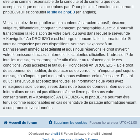
être tenu comme responsable de la conduite et du contenu que nous
acceptons et que nous n’acceptons pas. Pour plus d’informations concernant
phpBB, veuillez consulter
le site de phpBB
(en anglais).
Vous acceptez de ne publier aucun contenu à caractère abusif, obscène,
vulgaire, diffamatoire, choquant, menaçant, pornographique, etc. qui pourrait
transgresser la législation de votre pays, du pays dans lequel le serveur de
« Korvigelloù An DROUIZIG » est hébergé ou encore la loi internationale. Si
vous ne respectez pas ces dispositions, vous vous exposez à un
bannissement immédiat et définitif et nous nous réservons le droit d’avertir
votre fournisseur d’accès à internet et les autorités officielles. L’adresse IP de
tous les messages est enregistrée afin d’aider au renforcement de ces
conditions. Vous acceptez le fait que « Korvigelloù An DROUIZIG » ait le droit
de supprimer, de modifier, de déplacer ou de verrouiller n’importe quel sujet et
message à n’importe quel moment si nous estimons cela nécessaire. En tant
qu’utilisateur, vous acceptez que toutes les informations que vous avez
renseignées soient enregistrées dans notre base de données. Bien que ces
informations ne seront pas diffusées à une tierce partie sans votre
consentement, ni « Korvigelloù An DROUIZIG », ni phpBB, ne pourront être
tenus comme responsables en cas de tentative de piratage informatique visant
à compromettre vos données.
Accueil du forum
Supprimer les cookies
Fuseau horaire sur
UTC+01:00
Développé par
phpBB
® Forum Software © phpBB Limited
Traduction française officielle
©
Qiaeru