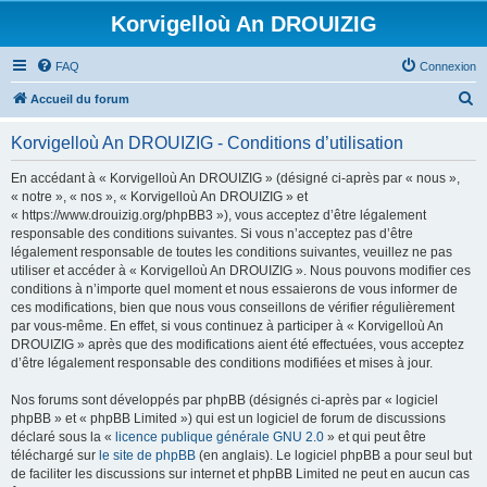
Korvigelloù An DROUIZIG
FAQ
Connexion
R
Accueil du forum
e
Korvigelloù An DROUIZIG - Conditions d’utilisation
c
h
En accédant à « Korvigelloù An DROUIZIG » (désigné ci-après par « nous »,
« notre », « nos », « Korvigelloù An DROUIZIG » et
e
« https://www.drouizig.org/phpBB3 »), vous acceptez d’être légalement
r
responsable des conditions suivantes. Si vous n’acceptez pas d’être
légalement responsable de toutes les conditions suivantes, veuillez ne pas
c
utiliser et accéder à « Korvigelloù An DROUIZIG ». Nous pouvons modifier ces
h
conditions à n’importe quel moment et nous essaierons de vous informer de
ces modifications, bien que nous vous conseillons de vérifier régulièrement
e
par vous-même. En effet, si vous continuez à participer à « Korvigelloù An
r
DROUIZIG » après que des modifications aient été effectuées, vous acceptez
d’être légalement responsable des conditions modifiées et mises à jour.
Nos forums sont développés par phpBB (désignés ci-après par « logiciel
phpBB » et « phpBB Limited ») qui est un logiciel de forum de discussions
déclaré sous la «
licence publique générale GNU 2.0
» et qui peut être
téléchargé sur
le site de phpBB
(en anglais). Le logiciel phpBB a pour seul but
de faciliter les discussions sur internet et phpBB Limited ne peut en aucun cas