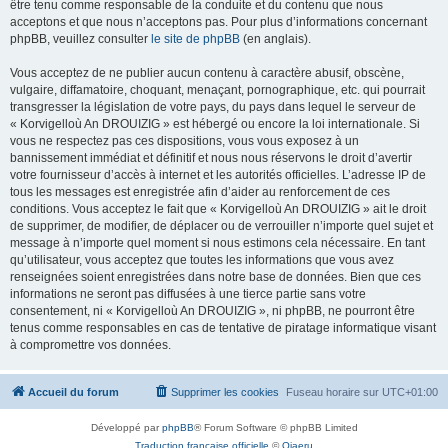
être tenu comme responsable de la conduite et du contenu que nous
acceptons et que nous n’acceptons pas. Pour plus d’informations concernant
phpBB, veuillez consulter
le site de phpBB
(en anglais).
Vous acceptez de ne publier aucun contenu à caractère abusif, obscène,
vulgaire, diffamatoire, choquant, menaçant, pornographique, etc. qui pourrait
transgresser la législation de votre pays, du pays dans lequel le serveur de
« Korvigelloù An DROUIZIG » est hébergé ou encore la loi internationale. Si
vous ne respectez pas ces dispositions, vous vous exposez à un
bannissement immédiat et définitif et nous nous réservons le droit d’avertir
votre fournisseur d’accès à internet et les autorités officielles. L’adresse IP de
tous les messages est enregistrée afin d’aider au renforcement de ces
conditions. Vous acceptez le fait que « Korvigelloù An DROUIZIG » ait le droit
de supprimer, de modifier, de déplacer ou de verrouiller n’importe quel sujet et
message à n’importe quel moment si nous estimons cela nécessaire. En tant
qu’utilisateur, vous acceptez que toutes les informations que vous avez
renseignées soient enregistrées dans notre base de données. Bien que ces
informations ne seront pas diffusées à une tierce partie sans votre
consentement, ni « Korvigelloù An DROUIZIG », ni phpBB, ne pourront être
tenus comme responsables en cas de tentative de piratage informatique visant
à compromettre vos données.
Accueil du forum
Supprimer les cookies
Fuseau horaire sur
UTC+01:00
Développé par
phpBB
® Forum Software © phpBB Limited
Traduction française officielle
©
Qiaeru