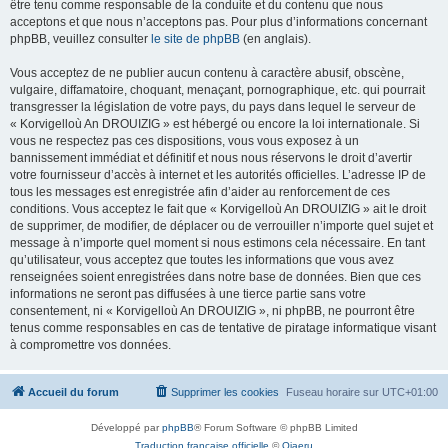
être tenu comme responsable de la conduite et du contenu que nous
acceptons et que nous n’acceptons pas. Pour plus d’informations concernant
phpBB, veuillez consulter
le site de phpBB
(en anglais).
Vous acceptez de ne publier aucun contenu à caractère abusif, obscène,
vulgaire, diffamatoire, choquant, menaçant, pornographique, etc. qui pourrait
transgresser la législation de votre pays, du pays dans lequel le serveur de
« Korvigelloù An DROUIZIG » est hébergé ou encore la loi internationale. Si
vous ne respectez pas ces dispositions, vous vous exposez à un
bannissement immédiat et définitif et nous nous réservons le droit d’avertir
votre fournisseur d’accès à internet et les autorités officielles. L’adresse IP de
tous les messages est enregistrée afin d’aider au renforcement de ces
conditions. Vous acceptez le fait que « Korvigelloù An DROUIZIG » ait le droit
de supprimer, de modifier, de déplacer ou de verrouiller n’importe quel sujet et
message à n’importe quel moment si nous estimons cela nécessaire. En tant
qu’utilisateur, vous acceptez que toutes les informations que vous avez
renseignées soient enregistrées dans notre base de données. Bien que ces
informations ne seront pas diffusées à une tierce partie sans votre
consentement, ni « Korvigelloù An DROUIZIG », ni phpBB, ne pourront être
tenus comme responsables en cas de tentative de piratage informatique visant
à compromettre vos données.
Accueil du forum
Supprimer les cookies
Fuseau horaire sur
UTC+01:00
Développé par
phpBB
® Forum Software © phpBB Limited
Traduction française officielle
©
Qiaeru