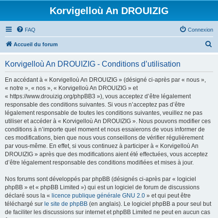
Korvigelloù An DROUIZIG
FAQ
Connexion
R
Accueil du forum
e
Korvigelloù An DROUIZIG - Conditions d’utilisation
c
h
En accédant à « Korvigelloù An DROUIZIG » (désigné ci-après par « nous »,
« notre », « nos », « Korvigelloù An DROUIZIG » et
e
« https://www.drouizig.org/phpBB3 »), vous acceptez d’être légalement
r
responsable des conditions suivantes. Si vous n’acceptez pas d’être
légalement responsable de toutes les conditions suivantes, veuillez ne pas
c
utiliser et accéder à « Korvigelloù An DROUIZIG ». Nous pouvons modifier ces
h
conditions à n’importe quel moment et nous essaierons de vous informer de
ces modifications, bien que nous vous conseillons de vérifier régulièrement
e
par vous-même. En effet, si vous continuez à participer à « Korvigelloù An
r
DROUIZIG » après que des modifications aient été effectuées, vous acceptez
d’être légalement responsable des conditions modifiées et mises à jour.
Nos forums sont développés par phpBB (désignés ci-après par « logiciel
phpBB » et « phpBB Limited ») qui est un logiciel de forum de discussions
déclaré sous la «
licence publique générale GNU 2.0
» et qui peut être
téléchargé sur
le site de phpBB
(en anglais). Le logiciel phpBB a pour seul but
de faciliter les discussions sur internet et phpBB Limited ne peut en aucun cas