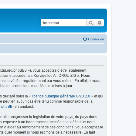
Rechercher
Recherche avancé
Connexion
uizig.org/phpBB3 »), vous acceptez d’être légalement
tiliser et accéder à « Korvigelloù An DROUIZIG ». Nous
s de vérifier régulièrement par vous-même. En effet, si vous
le des conditions modifiées et mises à jour.
ns déclaré sous la «
licence publique générale GNU 2.0
» et qui
ed ne peut en aucun cas être tenu comme responsable de la
de phpBB
(en anglais).
ait transgresser la législation de votre pays, du pays dans
us exposez à un bannissement immédiat et définitif et nous
 afin d’aider au renforcement de ces conditions. Vous acceptez le
orte quel moment si nous estimons cela nécessaire. En tant