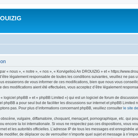
ROUIZIG
ion
ar « nous », « notre », « nos », « Korvigelloù An DROUIZIG » et « https://www.dro
’être légalement responsable de toutes les conditions suivantes, veuillez ne pas u
us essaierons de vous informer de ces modifications, bien que nous vous conseillon
 des modifications aient été effectuées, vous acceptez d’être légalement responsab
 logiciel phpBB » et « phpBB Limited ») qui est un logiciel de forum de discussio
iel phpBB a pour seul but de faciliter les discussions sur internet et phpBB Limit
ptons pas. Pour plus d’informations concernant phpBB, veuillez consulter
le site 
obscène, vulgaire, diffamatoire, choquant, menaçant, pornographique, etc. qui pourr
u encore la loi internationale. Si vous ne respectez pas ces dispositions, vous vo
ernet et les autorités officielles. L’adresse IP de tous les messages est enregistrée
 de modifier, de déplacer ou de verrouiller n’importe quel sujet et message à n’imp