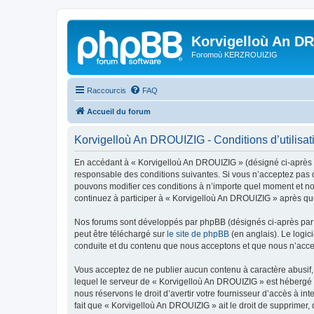
Korvigelloù An D
Foromoù KERZROUIZIG
Raccourcis
FAQ
Accueil du forum
Korvigelloù An DROUIZIG - Conditions d’utilisat
En accédant à « Korvigelloù An DROUIZIG » (désigné ci-après p
responsable des conditions suivantes. Si vous n’acceptez pas d
pouvons modifier ces conditions à n’importe quel moment et no
continuez à participer à « Korvigelloù An DROUIZIG » après que
Nos forums sont développés par phpBB (désignés ci-après par «
peut être téléchargé sur
le site de phpBB
(en anglais). Le logic
conduite et du contenu que nous acceptons et que nous n’acce
Vous acceptez de ne publier aucun contenu à caractère abusif, 
lequel le serveur de « Korvigelloù An DROUIZIG » est hébergé o
nous réservons le droit d’avertir votre fournisseur d’accès à int
fait que « Korvigelloù An DROUIZIG » ait le droit de supprimer,