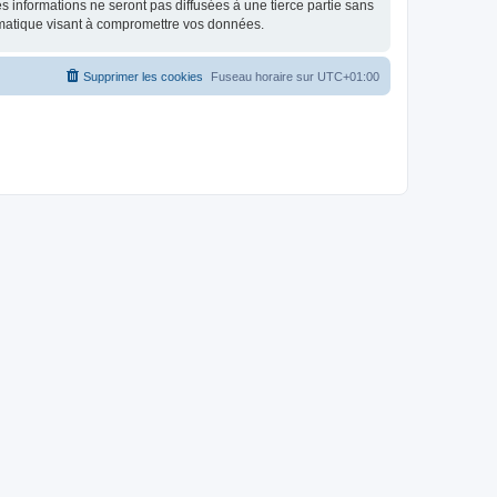
 informations ne seront pas diffusées à une tierce partie sans
rmatique visant à compromettre vos données.
Supprimer les cookies
Fuseau horaire sur
UTC+01:00