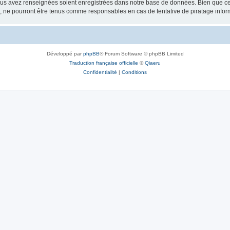
vous avez renseignées soient enregistrées dans notre base de données. Bien que ces
, ne pourront être tenus comme responsables en cas de tentative de piratage info
Développé par
phpBB
® Forum Software © phpBB Limited
Traduction française officielle
©
Qiaeru
Confidentialité
|
Conditions