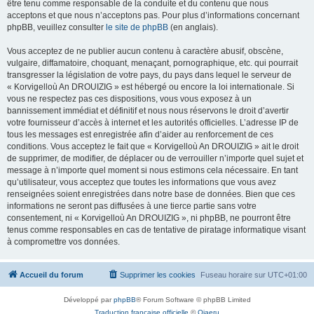
être tenu comme responsable de la conduite et du contenu que nous
acceptons et que nous n’acceptons pas. Pour plus d’informations concernant
phpBB, veuillez consulter
le site de phpBB
(en anglais).
Vous acceptez de ne publier aucun contenu à caractère abusif, obscène,
vulgaire, diffamatoire, choquant, menaçant, pornographique, etc. qui pourrait
transgresser la législation de votre pays, du pays dans lequel le serveur de
« Korvigelloù An DROUIZIG » est hébergé ou encore la loi internationale. Si
vous ne respectez pas ces dispositions, vous vous exposez à un
bannissement immédiat et définitif et nous nous réservons le droit d’avertir
votre fournisseur d’accès à internet et les autorités officielles. L’adresse IP de
tous les messages est enregistrée afin d’aider au renforcement de ces
conditions. Vous acceptez le fait que « Korvigelloù An DROUIZIG » ait le droit
de supprimer, de modifier, de déplacer ou de verrouiller n’importe quel sujet et
message à n’importe quel moment si nous estimons cela nécessaire. En tant
qu’utilisateur, vous acceptez que toutes les informations que vous avez
renseignées soient enregistrées dans notre base de données. Bien que ces
informations ne seront pas diffusées à une tierce partie sans votre
consentement, ni « Korvigelloù An DROUIZIG », ni phpBB, ne pourront être
tenus comme responsables en cas de tentative de piratage informatique visant
à compromettre vos données.
Accueil du forum
Supprimer les cookies
Fuseau horaire sur
UTC+01:00
Développé par
phpBB
® Forum Software © phpBB Limited
Traduction française officielle
©
Qiaeru