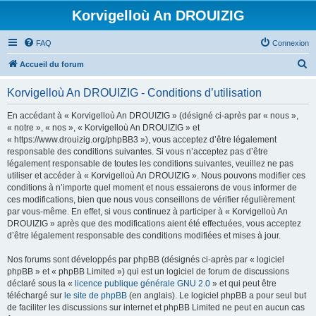
Korvigelloù An DROUIZIG
FAQ
Connexion
R
Accueil du forum
e
Korvigelloù An DROUIZIG - Conditions d’utilisation
c
h
En accédant à « Korvigelloù An DROUIZIG » (désigné ci-après par « nous »,
« notre », « nos », « Korvigelloù An DROUIZIG » et
e
« https://www.drouizig.org/phpBB3 »), vous acceptez d’être légalement
r
responsable des conditions suivantes. Si vous n’acceptez pas d’être
légalement responsable de toutes les conditions suivantes, veuillez ne pas
c
utiliser et accéder à « Korvigelloù An DROUIZIG ». Nous pouvons modifier ces
h
conditions à n’importe quel moment et nous essaierons de vous informer de
ces modifications, bien que nous vous conseillons de vérifier régulièrement
e
par vous-même. En effet, si vous continuez à participer à « Korvigelloù An
r
DROUIZIG » après que des modifications aient été effectuées, vous acceptez
d’être légalement responsable des conditions modifiées et mises à jour.
Nos forums sont développés par phpBB (désignés ci-après par « logiciel
phpBB » et « phpBB Limited ») qui est un logiciel de forum de discussions
déclaré sous la «
licence publique générale GNU 2.0
» et qui peut être
téléchargé sur
le site de phpBB
(en anglais). Le logiciel phpBB a pour seul but
de faciliter les discussions sur internet et phpBB Limited ne peut en aucun cas