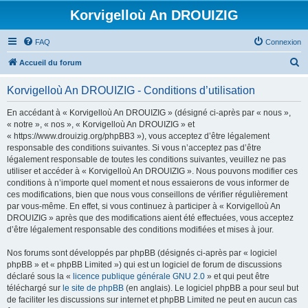
Korvigelloù An DROUIZIG
FAQ
Connexion
R
Accueil du forum
e
Korvigelloù An DROUIZIG - Conditions d’utilisation
c
h
En accédant à « Korvigelloù An DROUIZIG » (désigné ci-après par « nous »,
« notre », « nos », « Korvigelloù An DROUIZIG » et
e
« https://www.drouizig.org/phpBB3 »), vous acceptez d’être légalement
r
responsable des conditions suivantes. Si vous n’acceptez pas d’être
légalement responsable de toutes les conditions suivantes, veuillez ne pas
c
utiliser et accéder à « Korvigelloù An DROUIZIG ». Nous pouvons modifier ces
h
conditions à n’importe quel moment et nous essaierons de vous informer de
ces modifications, bien que nous vous conseillons de vérifier régulièrement
e
par vous-même. En effet, si vous continuez à participer à « Korvigelloù An
r
DROUIZIG » après que des modifications aient été effectuées, vous acceptez
d’être légalement responsable des conditions modifiées et mises à jour.
Nos forums sont développés par phpBB (désignés ci-après par « logiciel
phpBB » et « phpBB Limited ») qui est un logiciel de forum de discussions
déclaré sous la «
licence publique générale GNU 2.0
» et qui peut être
téléchargé sur
le site de phpBB
(en anglais). Le logiciel phpBB a pour seul but
de faciliter les discussions sur internet et phpBB Limited ne peut en aucun cas