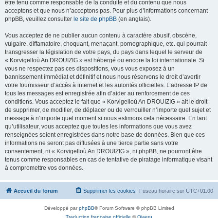
être tenu comme responsable de la conduite et du contenu que nous
acceptons et que nous n’acceptons pas. Pour plus d’informations concernant
phpBB, veuillez consulter
le site de phpBB
(en anglais).
Vous acceptez de ne publier aucun contenu à caractère abusif, obscène,
vulgaire, diffamatoire, choquant, menaçant, pornographique, etc. qui pourrait
transgresser la législation de votre pays, du pays dans lequel le serveur de
« Korvigelloù An DROUIZIG » est hébergé ou encore la loi internationale. Si
vous ne respectez pas ces dispositions, vous vous exposez à un
bannissement immédiat et définitif et nous nous réservons le droit d’avertir
votre fournisseur d’accès à internet et les autorités officielles. L’adresse IP de
tous les messages est enregistrée afin d’aider au renforcement de ces
conditions. Vous acceptez le fait que « Korvigelloù An DROUIZIG » ait le droit
de supprimer, de modifier, de déplacer ou de verrouiller n’importe quel sujet et
message à n’importe quel moment si nous estimons cela nécessaire. En tant
qu’utilisateur, vous acceptez que toutes les informations que vous avez
renseignées soient enregistrées dans notre base de données. Bien que ces
informations ne seront pas diffusées à une tierce partie sans votre
consentement, ni « Korvigelloù An DROUIZIG », ni phpBB, ne pourront être
tenus comme responsables en cas de tentative de piratage informatique visant
à compromettre vos données.
Accueil du forum
Supprimer les cookies
Fuseau horaire sur
UTC+01:00
Développé par
phpBB
® Forum Software © phpBB Limited
Traduction française officielle
©
Qiaeru