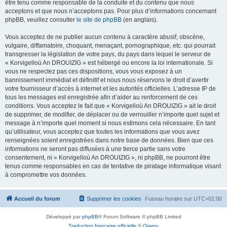
être tenu comme responsable de la conduite et du contenu que nous
acceptons et que nous n’acceptons pas. Pour plus d’informations concernant
phpBB, veuillez consulter
le site de phpBB
(en anglais).
Vous acceptez de ne publier aucun contenu à caractère abusif, obscène,
vulgaire, diffamatoire, choquant, menaçant, pornographique, etc. qui pourrait
transgresser la législation de votre pays, du pays dans lequel le serveur de
« Korvigelloù An DROUIZIG » est hébergé ou encore la loi internationale. Si
vous ne respectez pas ces dispositions, vous vous exposez à un
bannissement immédiat et définitif et nous nous réservons le droit d’avertir
votre fournisseur d’accès à internet et les autorités officielles. L’adresse IP de
tous les messages est enregistrée afin d’aider au renforcement de ces
conditions. Vous acceptez le fait que « Korvigelloù An DROUIZIG » ait le droit
de supprimer, de modifier, de déplacer ou de verrouiller n’importe quel sujet et
message à n’importe quel moment si nous estimons cela nécessaire. En tant
qu’utilisateur, vous acceptez que toutes les informations que vous avez
renseignées soient enregistrées dans notre base de données. Bien que ces
informations ne seront pas diffusées à une tierce partie sans votre
consentement, ni « Korvigelloù An DROUIZIG », ni phpBB, ne pourront être
tenus comme responsables en cas de tentative de piratage informatique visant
à compromettre vos données.
Accueil du forum
Supprimer les cookies
Fuseau horaire sur
UTC+01:00
Développé par
phpBB
® Forum Software © phpBB Limited
Traduction française officielle
©
Qiaeru