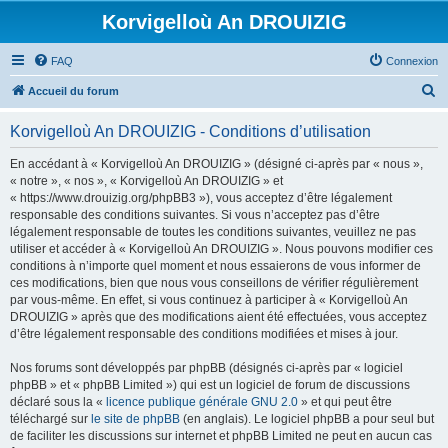
Korvigelloù An DROUIZIG
FAQ
Connexion
R
Accueil du forum
e
Korvigelloù An DROUIZIG - Conditions d’utilisation
c
h
En accédant à « Korvigelloù An DROUIZIG » (désigné ci-après par « nous »,
« notre », « nos », « Korvigelloù An DROUIZIG » et
e
« https://www.drouizig.org/phpBB3 »), vous acceptez d’être légalement
r
responsable des conditions suivantes. Si vous n’acceptez pas d’être
légalement responsable de toutes les conditions suivantes, veuillez ne pas
c
utiliser et accéder à « Korvigelloù An DROUIZIG ». Nous pouvons modifier ces
h
conditions à n’importe quel moment et nous essaierons de vous informer de
ces modifications, bien que nous vous conseillons de vérifier régulièrement
e
par vous-même. En effet, si vous continuez à participer à « Korvigelloù An
r
DROUIZIG » après que des modifications aient été effectuées, vous acceptez
d’être légalement responsable des conditions modifiées et mises à jour.
Nos forums sont développés par phpBB (désignés ci-après par « logiciel
phpBB » et « phpBB Limited ») qui est un logiciel de forum de discussions
déclaré sous la «
licence publique générale GNU 2.0
» et qui peut être
téléchargé sur
le site de phpBB
(en anglais). Le logiciel phpBB a pour seul but
de faciliter les discussions sur internet et phpBB Limited ne peut en aucun cas