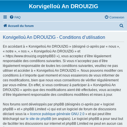
Korvigelloù An DROUIZIG
FAQ
Connexion
R
Accueil du forum
e
Korvigelloù An DROUIZIG - Conditions d’utilisation
c
h
En accédant à « Korvigelloù An DROUIZIG » (désigné ci-après par « nous »,
« notre », « nos », « Korvigelloù An DROUIZIG » et
e
« https://www.drouizig.org/phpBB3 »), vous acceptez d’être légalement
r
responsable des conditions suivantes. Si vous n’acceptez pas d’être
légalement responsable de toutes les conditions suivantes, veuillez ne pas
c
utiliser et accéder à « Korvigelloù An DROUIZIG ». Nous pouvons modifier ces
h
conditions à n’importe quel moment et nous essaierons de vous informer de
ces modifications, bien que nous vous conseillons de vérifier régulièrement
e
par vous-même. En effet, si vous continuez à participer à « Korvigelloù An
r
DROUIZIG » après que des modifications aient été effectuées, vous acceptez
d’être légalement responsable des conditions modifiées et mises à jour.
Nos forums sont développés par phpBB (désignés ci-après par « logiciel
phpBB » et « phpBB Limited ») qui est un logiciel de forum de discussions
déclaré sous la «
licence publique générale GNU 2.0
» et qui peut être
téléchargé sur
le site de phpBB
(en anglais). Le logiciel phpBB a pour seul but
de faciliter les discussions sur internet et phpBB Limited ne peut en aucun cas