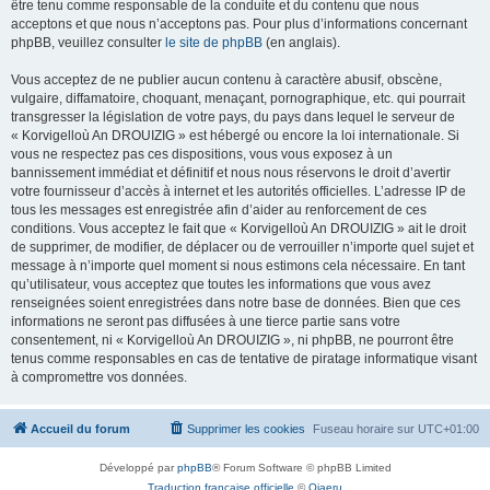
être tenu comme responsable de la conduite et du contenu que nous
acceptons et que nous n’acceptons pas. Pour plus d’informations concernant
phpBB, veuillez consulter
le site de phpBB
(en anglais).
Vous acceptez de ne publier aucun contenu à caractère abusif, obscène,
vulgaire, diffamatoire, choquant, menaçant, pornographique, etc. qui pourrait
transgresser la législation de votre pays, du pays dans lequel le serveur de
« Korvigelloù An DROUIZIG » est hébergé ou encore la loi internationale. Si
vous ne respectez pas ces dispositions, vous vous exposez à un
bannissement immédiat et définitif et nous nous réservons le droit d’avertir
votre fournisseur d’accès à internet et les autorités officielles. L’adresse IP de
tous les messages est enregistrée afin d’aider au renforcement de ces
conditions. Vous acceptez le fait que « Korvigelloù An DROUIZIG » ait le droit
de supprimer, de modifier, de déplacer ou de verrouiller n’importe quel sujet et
message à n’importe quel moment si nous estimons cela nécessaire. En tant
qu’utilisateur, vous acceptez que toutes les informations que vous avez
renseignées soient enregistrées dans notre base de données. Bien que ces
informations ne seront pas diffusées à une tierce partie sans votre
consentement, ni « Korvigelloù An DROUIZIG », ni phpBB, ne pourront être
tenus comme responsables en cas de tentative de piratage informatique visant
à compromettre vos données.
Accueil du forum
Supprimer les cookies
Fuseau horaire sur
UTC+01:00
Développé par
phpBB
® Forum Software © phpBB Limited
Traduction française officielle
©
Qiaeru