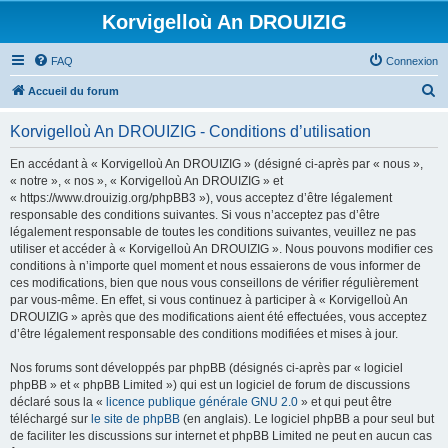
Korvigelloù An DROUIZIG
FAQ
Connexion
R
Accueil du forum
e
Korvigelloù An DROUIZIG - Conditions d’utilisation
c
h
En accédant à « Korvigelloù An DROUIZIG » (désigné ci-après par « nous »,
« notre », « nos », « Korvigelloù An DROUIZIG » et
e
« https://www.drouizig.org/phpBB3 »), vous acceptez d’être légalement
r
responsable des conditions suivantes. Si vous n’acceptez pas d’être
légalement responsable de toutes les conditions suivantes, veuillez ne pas
c
utiliser et accéder à « Korvigelloù An DROUIZIG ». Nous pouvons modifier ces
h
conditions à n’importe quel moment et nous essaierons de vous informer de
ces modifications, bien que nous vous conseillons de vérifier régulièrement
e
par vous-même. En effet, si vous continuez à participer à « Korvigelloù An
r
DROUIZIG » après que des modifications aient été effectuées, vous acceptez
d’être légalement responsable des conditions modifiées et mises à jour.
Nos forums sont développés par phpBB (désignés ci-après par « logiciel
phpBB » et « phpBB Limited ») qui est un logiciel de forum de discussions
déclaré sous la «
licence publique générale GNU 2.0
» et qui peut être
téléchargé sur
le site de phpBB
(en anglais). Le logiciel phpBB a pour seul but
de faciliter les discussions sur internet et phpBB Limited ne peut en aucun cas