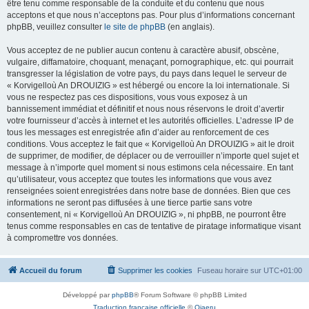
être tenu comme responsable de la conduite et du contenu que nous
acceptons et que nous n’acceptons pas. Pour plus d’informations concernant
phpBB, veuillez consulter
le site de phpBB
(en anglais).
Vous acceptez de ne publier aucun contenu à caractère abusif, obscène,
vulgaire, diffamatoire, choquant, menaçant, pornographique, etc. qui pourrait
transgresser la législation de votre pays, du pays dans lequel le serveur de
« Korvigelloù An DROUIZIG » est hébergé ou encore la loi internationale. Si
vous ne respectez pas ces dispositions, vous vous exposez à un
bannissement immédiat et définitif et nous nous réservons le droit d’avertir
votre fournisseur d’accès à internet et les autorités officielles. L’adresse IP de
tous les messages est enregistrée afin d’aider au renforcement de ces
conditions. Vous acceptez le fait que « Korvigelloù An DROUIZIG » ait le droit
de supprimer, de modifier, de déplacer ou de verrouiller n’importe quel sujet et
message à n’importe quel moment si nous estimons cela nécessaire. En tant
qu’utilisateur, vous acceptez que toutes les informations que vous avez
renseignées soient enregistrées dans notre base de données. Bien que ces
informations ne seront pas diffusées à une tierce partie sans votre
consentement, ni « Korvigelloù An DROUIZIG », ni phpBB, ne pourront être
tenus comme responsables en cas de tentative de piratage informatique visant
à compromettre vos données.
Accueil du forum
Supprimer les cookies
Fuseau horaire sur
UTC+01:00
Développé par
phpBB
® Forum Software © phpBB Limited
Traduction française officielle
©
Qiaeru